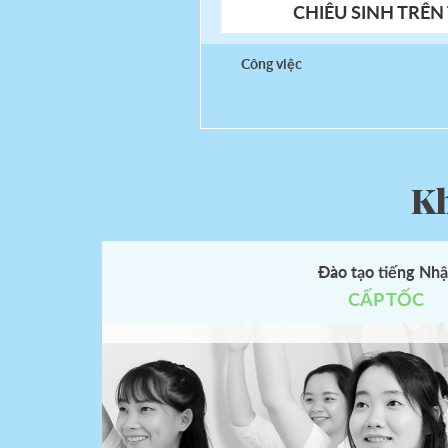
CHIÊU SINH TRÊ
Công việc
Kh
Chào buổi s
Đào tạo tiếng Nhậ
tốt lành
CẤP TỐC