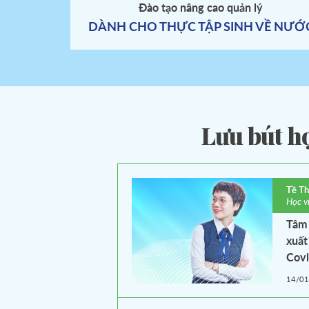
Đào tạo nâng cao quản lý
DÀNH CHO THỰC TẬP SINH VỀ NƯỚ
Lưu bút họ
Tề T
Học v
Tâm 
xuất
Cov
14/0