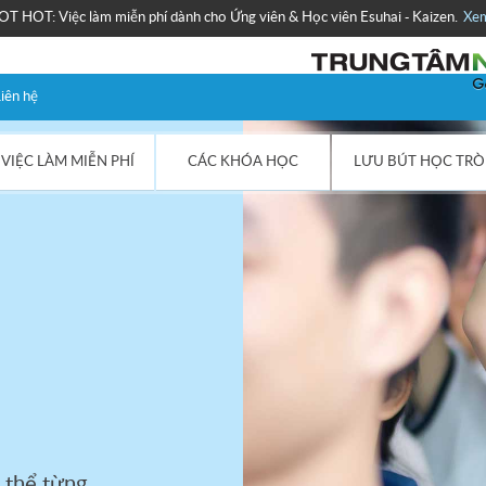
Xem
 HOT: Việc làm miễn phí dành cho Ứng viên & Học viên Esuhai - Kaizen.
iên hệ
VIỆC LÀM MIỄN PHÍ
CÁC KHÓA HỌC
LƯU BÚT HỌC TRÒ
c sống luôn
 thiện
 trưởng
uy được tiềm
hân.
 thể từng