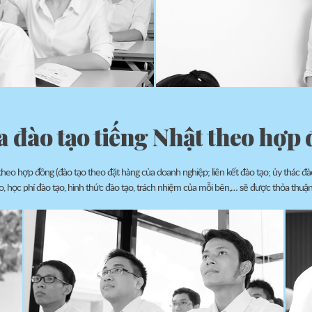
 đào tạo tiếng Nhật theo hợp
heo hợp đồng (đào tạo theo đặt hàng của doanh nghiệp; liên kết đào tạo; ủy thác đào 
o, học phí đào tạo, hình thức đào tạo, trách nhiệm của mỗi bên,… sẽ được thỏa thuận