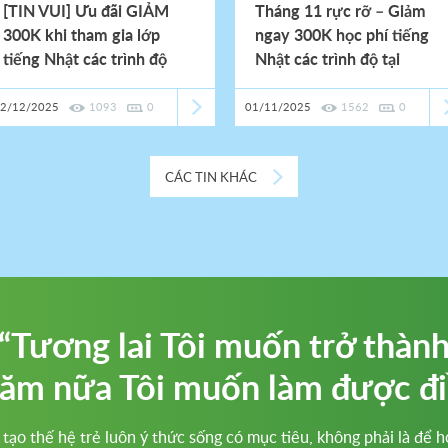
[TIN VUI] Ưu đãi GIẢM
Tháng 11 rực rỡ – Giảm
300K khi tham gia lớp
ngay 300K học phí tiếng
tiếng Nhật các trình độ
Nhật các trình độ tại
chính thức quay trở lại
Kaizen – JPC!
2/12/2025
1093
0
01/11/2025
1562
0
CÁC TIN KHÁC
“Tương lai Tôi muốn trở thàn
ăm nữa Tôi muốn làm được điề
tạo thế hệ trẻ luôn ý thức sống có mục tiêu, không phải là để 