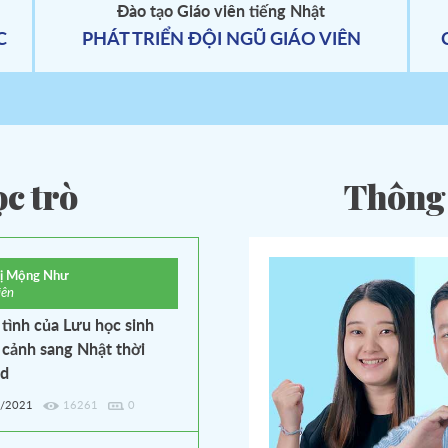
Đào tạo Giáo viên tiếng Nhật
quầy ngay sau khi nộp tiền.
- Học viên giữ phiếu thu để đối chiếu k
C
PHÁT TRIỂN ĐỘI NGŨ GIÁO VIÊN
giảng, nhập học.
c trò
Thông 
hị Mộng Như
iên
tình của Lưu học sinh
 cảnh sang Nhật thời
id
1/2021
16261
0