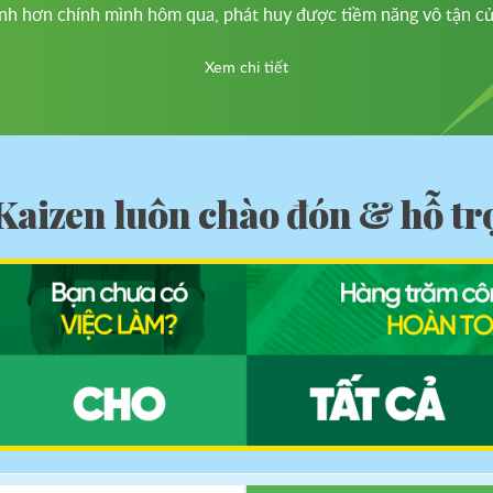
nh hơn chính mình hôm qua, phát huy được tiềm năng vô tận củ
Xem chi tiết
Kaizen luôn chào đón & hỗ tr