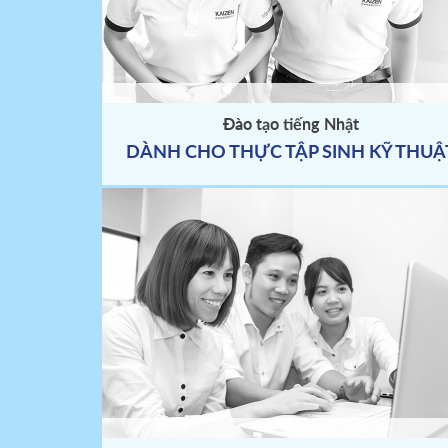
Đào tạo tiếng Nhật
DÀNH CHO THỰC TẬP SINH KỸ THUẬ
Trụ sở chính KaizenYoshidaSchool
Bản 
40/12 – 40/14 Ấp Bắc, P. Tân Bình, Thành
phố Hồ Chí Minh
Tel:
(028) 62 666 222
Fax:
(028) 62 886 383
Email:
contact@kaizen.vn
KẾT 