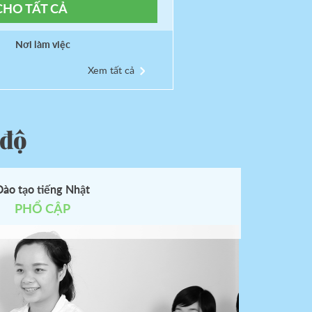
CHO TẤT CẢ
Nơi làm việc
Xem tất cả
 độ
yo
Đào tạo tiếng Nhật
PHỔ CẬP
imasu