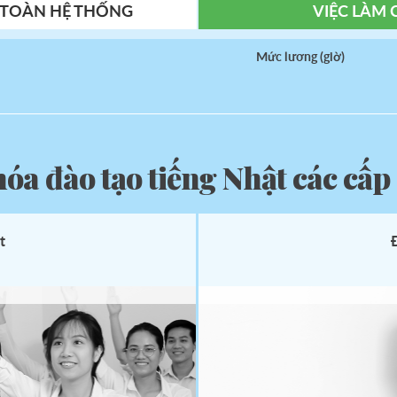
N TOÀN HỆ THỐNG
VIỆC LÀM 
Mức lương (giờ)
óa đào tạo tiếng Nhật các cấp
áng
Oha
t
goza