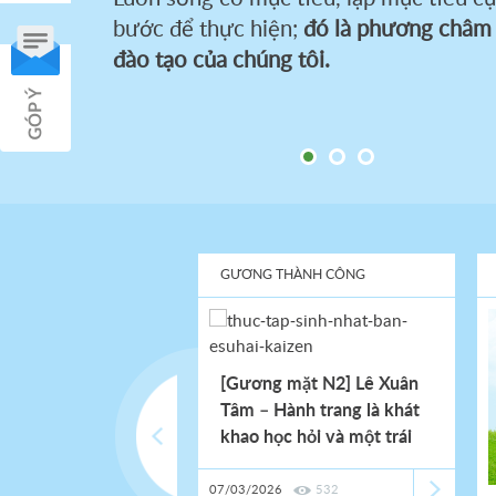
năng vô tận của bản thân
bước để thực hiện;
đó là phương châm
đào tạo của chúng tôi.
IỆP THẦY CÔ
GƯƠNG THÀNH CÔNG
[Gương mặt N2] Lê Xuân
Tâm – Hành trang là khát
khao học hỏi và một trái
tim lương thiện
07/03/2026
532