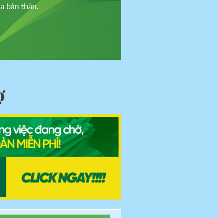
a bản thân.
ợ