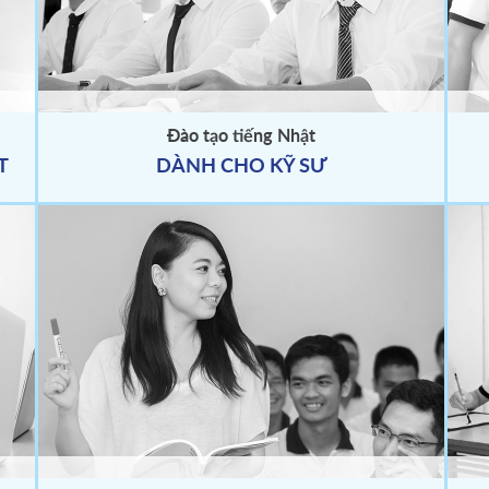
Đào tạo tiếng Nhật
T
DÀNH CHO KỸ SƯ
Tài khoản thanh toán
tin Esuhai - Kaizen
Tên tài khoản:
CTY TNHH E Su Hai
Số tài khoản:
30095678
Ngân hàng:
ACB, CN DONG SAI GON 
Lưu ý:
Ngoài tài khoản chỉ định trên, h
không chuyển vào bất kỳ tài khoản nà
NỐI
Nếu học viên chuyển sai thông tin trên
TNHH ESUHAI không chịu trách nhiệ
mọi hình thức.
Nộp tiền mặt
- Yêu cầu nhân viên thu ngân xuất phiế