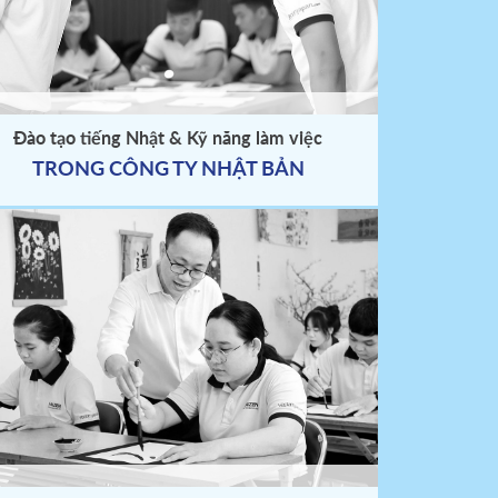
Đào tạo tiếng Nhật & Kỹ năng làm việc
TRONG CÔNG TY NHẬT BẢN
- HCM
ọc viên
o khác.
, công ty
m dưới
u thu tại