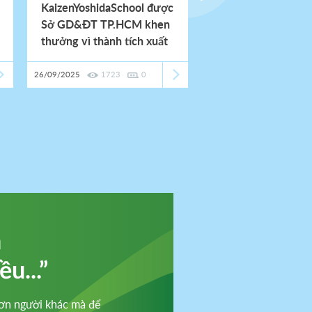
KaizenYoshidaSchool được
Lúc bạn bè đang c
Sở GD&ĐT TP.HCM khen
chuẩn, con tôi đã 
thưởng vì thành tích xuất
định cho tương lai
sắc năm học 2024 - 2025
26/09/2025
1723
0
20/09/2025
2336
h
u...”
hơn người khác mà để