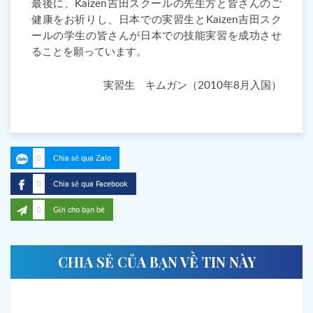
最後に、Kaizen吉田スクールの先生方と皆さんのご
健康をお祈りし、日本での実習生とKaizen吉田スク
ールの学生の皆さんが日本での技能実習を成功させ
ることを願っています。
実習生 キムガン（2010年8月入国）
0
Chia sẻ qua Zalo
0
Chia sẻ qua Facebook
0
Gửi cho bạn bè
CHIA SẺ CỦA BẠN VỀ TIN NÀY