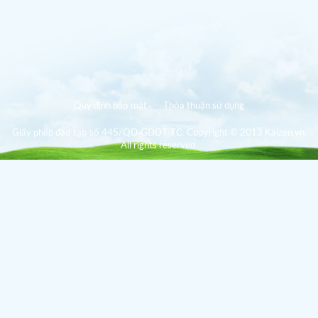
Quy định bảo mật
Thỏa thuận sử dụng
Giấy phép đào tạo số 445/QD-GDDT-TC. Copyright © 2013 Kaizen.vn.
All rights reserved.