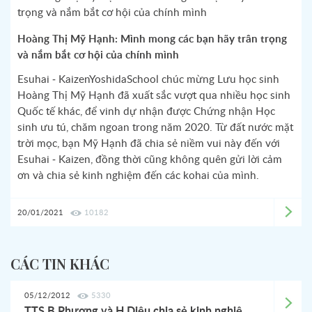
Hoàng Thị Mỹ Hạnh: Mình mong các bạn hãy trân trọng
và nắm bắt cơ hội của chính mình
Esuhai - KaizenYoshidaSchool chúc mừng Lưu học sinh
Hoàng Thị Mỹ Hạnh đã xuất sắc vượt qua nhiều học sinh
Quốc tế khác, để vinh dự nhận được Chứng nhận Học
sinh ưu tú, chăm ngoan trong năm 2020. Từ đất nước mặt
trời mọc, bạn Mỹ Hạnh đã chia sẻ niềm vui này đến với
Esuhai - Kaizen, đồng thời cũng không quên gửi lời cảm
ơn và chia sẻ kinh nghiệm đến các kohai của mình.
20/01/2021
10182
CÁC TIN KHÁC
05/12/2012
5330
TTS B.Phương và H.Diệu chia sẻ kinh nghiệm học và thi năng lực Nhật ngữ N3