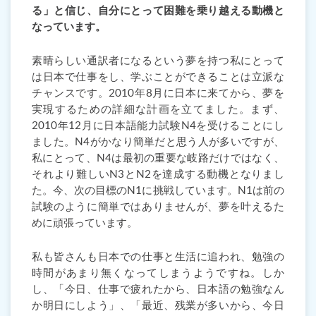
る」と信じ、自分にとって困難を乗り越える動機と
なっています。
素晴らしい通訳者になるという夢を持つ私にとって
は日本で仕事をし、学ぶことができることは立派な
チャンスです。2010年8月に日本に来てから、夢を
実現するための詳細な計画を立てました。まず、
2010年12月に日本語能力試験N4を受けることにし
ました。N4がかなり簡単だと思う人が多いですが、
私にとって、N4は最初の重要な岐路だけではなく、
それより難しいN3とN2を達成する動機となりまし
た。今、次の目標のN1に挑戦しています。N1は前の
試験のように簡単ではありませんが、夢を叶えるた
めに頑張っています。
私も皆さんも日本での仕事と生活に追われ、勉強の
時間があまり無くなってしまうようですね。しか
し、「今日、仕事で疲れたから、日本語の勉強なん
か明日にしよう」、「最近、残業が多いから、今日