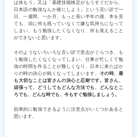
は休もう」又は「基礎技能検定がもうすぐだから、
日本語の勉強なんか後にしよう」という言い訳で一
日、一週間、一か月、もっと長い半年の後、本を見
ても、頭に何も残っていなくて嫌な気持ちになって
しまい、もう勉強したくなくなり、何も覚えること
ができないと思います。
そのようないろいろな言い訳で意志がぐらつき、も
う勉強したくなくなってしまい、仕事が忙しくて勉
強の時間を作ることが難しくなり、日本に来たばか
りの時の決心が鈍くなってしまいます。
その時、最
も大切なことは皆さんの決心と忍耐です。皆さん、
頑張って、どうしてもどんな方法でも、どんなとこ
ろでも、どんな時でも、今もすぐ勉強しましょう。
効果的に勉強できるように注意点がいくつかあると
思います。