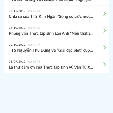
03/11/2012
5298
Chia sẻ của TTS Kim Ngân “Sống có ước mơ, kế hoạch và sự kiên trì thì chắc chắn sẽ thành công”
18/10/2012
9090
Phỏng vấn Thực tập sinh Lan Anh “Nếu thật sự quyết tâm nhất định sẽ thành công”
02/10/2012
4749
TTS Nguyễn Thu Dung và “Giải đặc biệt” cuộc thi hùng biện dành cho thực tập sinh kỹ năng nước ngoài khu vực Hiroshima năm 2012
21/09/2012
6193
Lá thư cảm ơn của Thực tập sinh Vũ Văn Tú gửi Esuhai - Kaizen Yoshida School