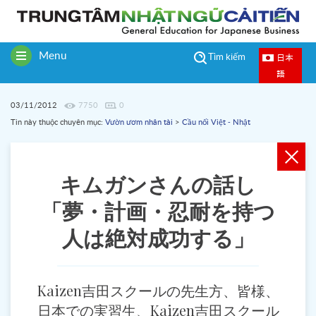
Menu
日本
Tìm kiếm
Toggle
語
navigation
03/11/2012
7750
0
Tin này thuộc chuyên mục:
Vườn ươm nhân tài
>
Cầu nối Việt - Nhật
キムガンさんの話し
「夢・計画・忍耐を持つ
人は絶対成功する」
Kaizen吉田スクールの先生方、皆様、
日本での実習生、Kaizen吉田スクール