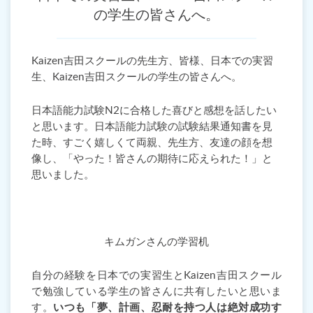
の学生の皆さんへ。
Kaizen吉田スクールの先生方、皆様、日本での実習
生、Kaizen吉田スクールの学生の皆さんへ。
日本語能力試験N2に合格した喜びと感想を話したい
と思います。日本語能力試験の試験結果通知書を見
た時、すごく嬉しくて両親、先生方、友達の顔を想
像し、「やった！皆さんの期待に応えられた！」と
思いました。
キムガンさんの学習机
自分の経験を日本での実習生とKaizen吉田スクール
で勉強している学生の皆さんに共有したいと思いま
す。
いつも「夢、計画、忍耐を持つ人は絶対成功す