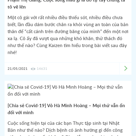
Phạm Thị Giang: Cuộc sống màu gì là do tự tay chúng ta
tô vẽ lên
Một cô gái với rất nhiều điều thiếu sót, nhiều điều chưa
biết, lần đầu dám bước chân ra khỏi vùng an toàn của bản
thân để “cất cánh trên đường băng của mình” đến một nơi
xa lạ. Cô ấy đã vượt qua những khó khăn, thử thách đó
như thế nào? Cùng Kaizen tìm hiểu trong bài viết sau đây
nhé!
21/05/2021
14631
[Chia sẻ Covid-19] Vỏ Hà Minh Hoàng – Mọi thứ vẫn ổn
đối với mình
Cuộc sống hiện tại của các bạn Thực tập sinh tại Nhật
Bản như thế nào? Dịch bệnh có ảnh hưởng gì đến công