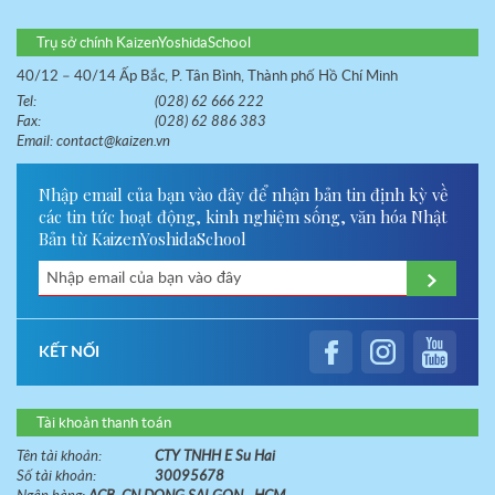
Trụ sở chính KaizenYoshidaSchool
40/12 – 40/14 Ấp Bắc, P. Tân Bình, Thành phố Hồ Chí Minh
Tel:
(028) 62 666 222
Fax:
(028) 62 886 383
Email:
contact@kaizen.vn
Nhập email của bạn vào đây để nhận bản tin định kỳ về
các tin tức hoạt động, kinh nghiệm sống, văn hóa Nhật
Bản từ KaizenYoshidaSchool
KẾT NỐI
Tài khoản thanh toán
Tên tài khoản:
CTY TNHH E Su Hai
Số tài khoản:
30095678