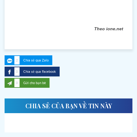
Theo ione.net
2
Chia sẻ qua Zalo
0
Chia sẻ qua Facebook
0
Gửi cho bạn bè
CHIA SẺ CỦA BẠN VỀ TIN NÀY