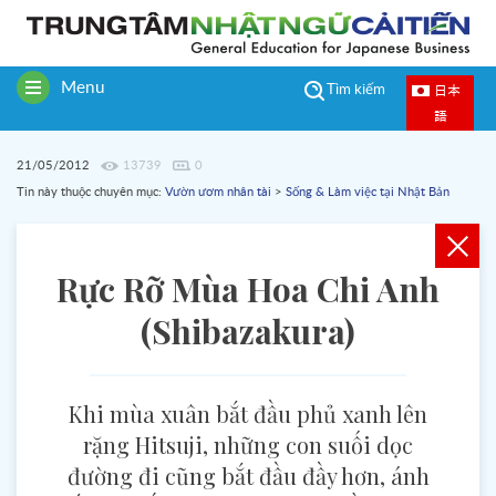
Menu
日本
Tìm kiếm
Toggle
語
navigation
21/05/2012
13739
0
Tin này thuộc chuyên mục:
Vườn ươm nhân tài
>
Sống & Làm việc tại Nhật Bản
Rực Rỡ Mùa Hoa Chi Anh
(Shibazakura)
Khi mùa xuân bắt đầu phủ xanh lên
rặng Hitsuji, những con suối dọc
đường đi cũng bắt đầu đầy hơn, ánh