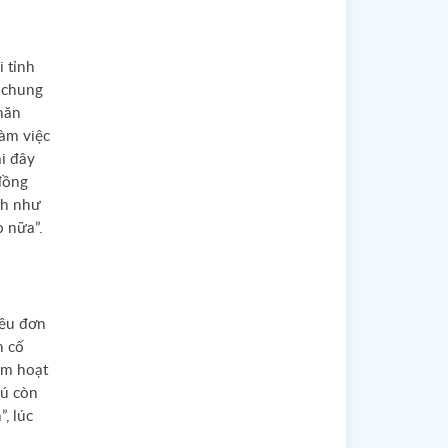
i tỉnh
 chung
hăn
làm việc
ại đây
đồng
nh như
o nữa”.
iều đơn
h cố
im hoạt
hú còn
, lúc