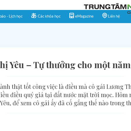
báo - Lịch học
Các khóa học
eMagazine
Liên hệ
hị Yêu – Tự thưởng cho một năm
nh thật tốt công việc là điều mà cô gái Lương T
hiều điều quý giá tại đất nước mặt trời mọc. Hôm
êu, để xem cô gái ấy đã cố gắng thế nào trong th