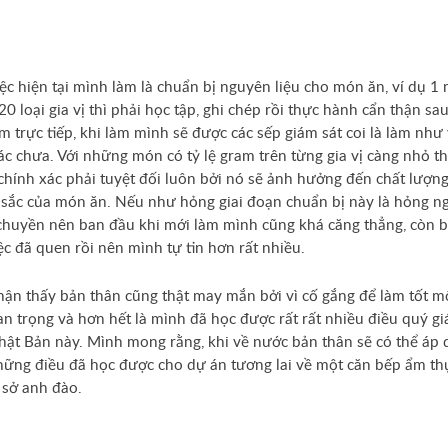
ệc hiện tại mình làm là chuẩn bị nguyên liệu cho món ăn, ví dụ 1
20 loại gia vị thì phải học tập, ghi chép rồi thực hành cẩn thận sa
m trực tiếp, khi làm mình sẽ được các sếp giám sát coi là làm như 
ác chưa. Với những món có tỷ lệ gram trên từng gia vị càng nhỏ th
chính xác phải tuyệt đối luôn bởi nó sẽ ảnh hưởng đến chất lượng
sắc của món ăn. Nếu như hỏng giai đoạn chuẩn bị này là hỏng n
chuyền nên ban đầu khi mới làm mình cũng khá căng thẳng, còn b
ệc đã quen rồi nên mình tự tin hơn rất nhiều.
ận thấy bản thân cũng thật may mắn bởi vì cố gắng để làm tốt m
an trọng và hơn hết là mình đã học được rất rất nhiều điều quý giá
ật Bản này. Mình mong rằng, khi về nước bản thân sẽ có thể áp
ững điều đã học được cho dự án tương lai về một căn bếp ẩm t
 sở anh đào.