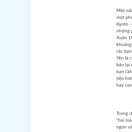
Môt năm
một phe
Kyoto –
những p
Xuân 18
Chào buổi s
khoảng 
các bạn
Yên là 
tốt lành
bán lại
bạn cần
tiện hơ
hay can
Trong c
“hai lú
ngon và