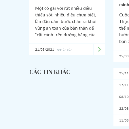
mìn
Một cô gái với rất nhiều điều
thiếu sót, nhiều điều chưa biết,
Cuộc
lần đầu dám bước chân ra khỏi
Thực
vùng an toàn của bản thân để
thế 
“cất cánh trên đường băng của
hưởn
mình” đến một nơi xa lạ. Cô ấy
bạn 
đã vượt qua những khó khăn,
chia
21/05/2021
14614
thử thách đó như thế nào?
Hoàn
25/03
Cùng Kaizen tìm hiểu trong bài
Kaiz
viết sau đây nhé!
việc
CÁC TIN KHÁC
25/11
nhé!
17/11
06/10
22/08
11/08