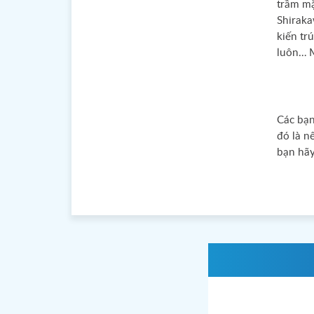
trầm mặ
Shiraka
kiến tr
luôn… M
Các bạn
đó là n
bạn hãy