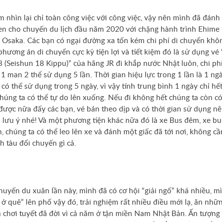
 nhìn lại chỉ toàn công việc với công việc, vậy nên mình đã đánh 
n cho chuyến du lịch đầu năm 2020 với chặng hành trình Ehime 
 Osaka. Các bạn có ngại đường xa tốn kém chi phí di chuyển khô
hương án di chuyển cực kỳ tiện lợi và tiết kiệm đó là sử dụng vé
 (Seishun 18 Kippu)” của hãng JR đi khắp nước Nhật luôn, chi ph
áng
1 man 2 thể sử dụng 5 lần. Thời gian hiệu lực trong 1 lần là 1 ngày
Oha
 có thể sử dụng trong 5 ngày, vì vậy tính trung bình 1 ngày chỉ hế
chúng ta có thể tự do lên xuống. Nếu đi không hết chúng ta còn có
 được nữa đấy các bạn, vé bán theo dịp và có thời gian sử dụng nê
goza
 lưu ý nhé! Và một phương tiện khác nữa đó là xe Bus đêm, xe bus
n, chúng ta có thể leo lên xe và đánh một giấc đã tới nơi, không c
h tàu đổi chuyến gì cả.
huyến du xuân lần này, mình đã có cơ hội “giải ngố” khá nhiều, 
a ở quê” lên phố vậy đó, trải nghiệm rất nhiều điều mới lạ, ăn nh
 chơi tuyết đã đời vì cả năm ở tận miền Nam Nhật Bản. Ấn tượng 