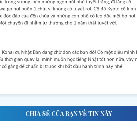
c trong sương, bên những ngọn núi phủ tuyết trắng, đi làng cổ
wa-go hơi buồn 1 chút vì không có tuyết rơi. Cố đô Kyoto cổ kính
úc độc đáo của đền chùa và những con phố cổ leo dốc mệt bở hơi 
ột chuyến đi nhằm tự thưởng cho 1 năm thật tuyệt vời.
 Kohai ơi, Nhật Bản đang chờ đón các bạn đó! Có một điều mình h
ếu thời gian quay lại mình muốn học tiếng Nhật tốt hơn nữa, vậy 
 cố gắng để chuẩn bị trước khi bắt đầu hành trình này nhé!
CHIA SẺ CỦA BẠN VỀ TIN NÀY