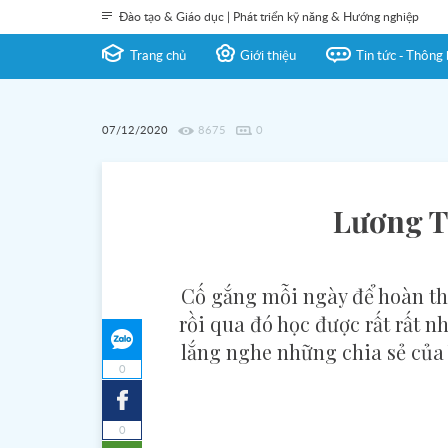
Đào tạo & Giáo dục | Phát triển kỹ năng & Hướng nghiệp
Trang chủ
Giới thiệu
Tin tức - Thông 
07/12/2020
8675
0
Lương T
Cố gắng mỗi ngày để hoàn thà
rồi qua đó học được rất rất n
lắng nghe những chia sẻ của Y
0
0