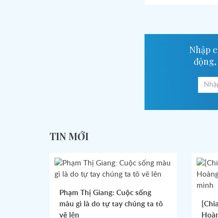
Nhập em
động,
TIN MỚI
Phạm Thị Giang: Cuộc sống
màu gì là do tự tay chúng ta tô
[Chi
vẽ lên
Hoàn