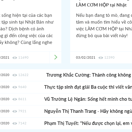
h
LÀM CƠM HỘP tại Nhật
 sống hiện tại của các bạn
Nếu bạn đang tò mò, đang
 tập sinh tại Nhật Bản như
tâm và muốn tìm hiểu về c
nào? Dịch bệnh có ảnh
việc LÀM CƠM HỘP tại Nhậ
g gì đến công việc của các
đừng bỏ qua bài viết này!
ấy không? Cùng lắng nghe
 sẻ của bạn Vỏ Hà Minh
g – cựu học viên Esuhai -
/2021
11690
03/02/2021
12390
en đang sinh sống và làm
 tại tỉnh Gunma, Nhật Bản
Trương Khắc Cường: Thành công không phải
/2020
12622
mà là sự từng trải để chiêm nghiệm cả cuo
Thực tập sinh đạt giải Ba cuộc thi viết v
/2020
9640
Thanh Trang: "Để có thể trưởng thành thì 
Vũ Trường Lệ Ngân: Sống hết mình cho tu
/2020
8611
Nguyễn Thị Thanh Trang - Hãy không ngừ
/2020
7921
ước mơ!
Phạm Thị Tuyết: “Nếu được chọn lại, em 
/2020
7142