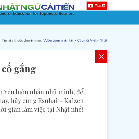
日本語
Tin này thuộc chuyên mục:
Vườn ươm nhân tài
>
Cầu nối Việt - Nhật
 cố gắng
hị Yêu luôn nhắn nhủ mình, để
 nay, hãy cùng Esuhai – Kaizen
ời gian làm việc tại Nhật nhé!