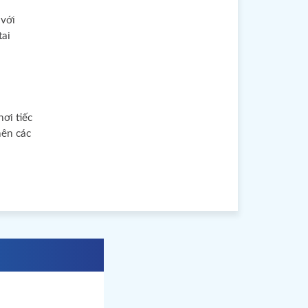
 với
tai
ơi tiếc
nên các