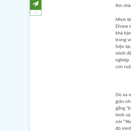
Xin chà
0
Mình tê
Ehime t
khá bận
trong v
hiện tại
mình đã
nghiệp.
con ruộ
Dù xa n
giản nh
gắng “b
hình và
nói “Yê
đó mình