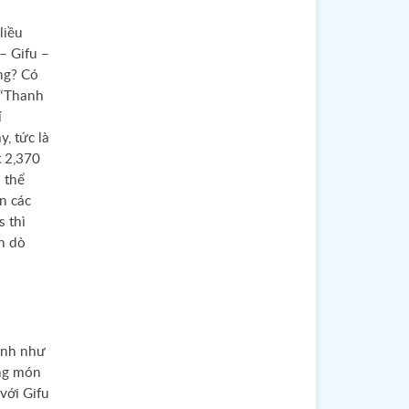
liều
– Gifu –
ng? Có
 “Thanh
í
, tức là
yo
t 2,370
 thể
n các
imasu
 thì
ần dò
mình như
ững món
với Gifu