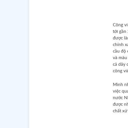
Công vi
tới gần 
được là
chính x
cầu độ 
và màu 
cả dây 
công vi
Mình nh
việc qu
nước Nh
được nh
chất xứ