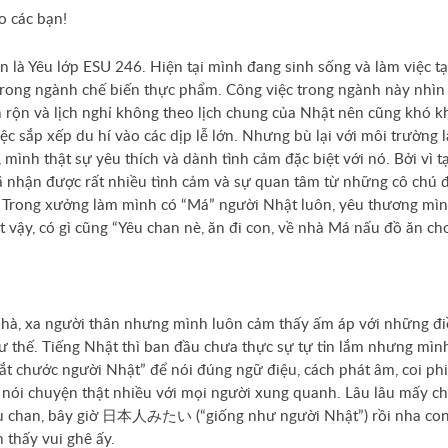
o các bạn!
n là Yêu lớp ESU 246. Hiện tại mình đang sinh sống và làm việc tạ
rong ngành chế biến thực phẩm. Công việc trong ngành này nhìn
 rộn và lịch nghỉ không theo lịch chung của Nhật nên cũng khó k
iệc sắp xếp du hí vào các dịp lễ lớn. Nhưng bù lại với môi trường 
, mình thật sự yêu thích và dành tình cảm đặc biệt với nó. Bởi vì t
 nhận được rất nhiều tình cảm và sự quan tâm từ những cô chú 
 Trong xưởng làm mình có “Má” người Nhật luôn, yêu thương mì
t vậy, có gì cũng “Yêu chan nè, ăn đi con, về nhà Má nấu đồ ăn ch
hà, xa người thân nhưng mình luôn cảm thấy ấm áp với những đ
ư thế. Tiếng Nhật thì ban đầu chưa thực sự tự tin lắm nhưng mìn
ắt chước người Nhật” để nói đúng ngữ điệu, cách phát âm, coi ph
 nói chuyện thật nhiều với mọi người xung quanh. Lâu lâu mấy c
u chan, bây giờ 日本人みたい (“giống như người Nhật”) rồi nha con”
 thấy vui ghê ấy.