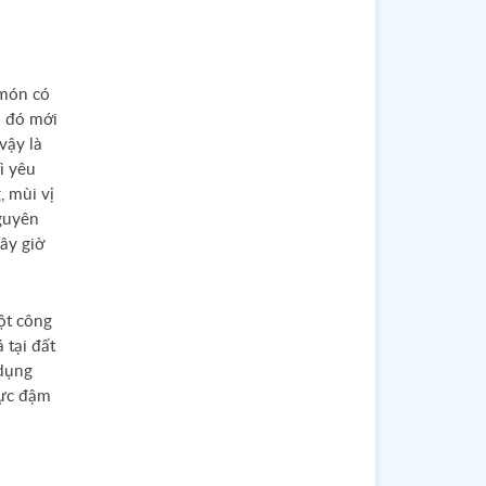
 món có
u đó mới
vậy là
ì yêu
, mùi vị
guyên
ây giờ
ột công
 tại đất
 dụng
hực đậm