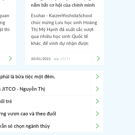
nắm bắt cơ hội của chính mình
 quan
Esuhai - KaizenYoshidaSchool
ông
chúc mừng Lưu học sinh Hoàng
t thì
Thị Mỹ Hạnh đã xuất sắc vượt
qua nhiều học sinh Quốc tế
khác, để vinh dự nhận được
Chứng nhận Học sinh ưu tú,
chăm ngoan trong năm 2020.
20/01/2021
10171
Từ đất nước mặt trời mọc, bạn
Mỹ Hạnh đã chia sẻ niềm vui
 là bữa tiệc một đêm,
này đến với Esuhai - Kaizen,
đồng thời cũng không quên gửi
̣̂c đời
ăn JITCO - Nguyễn Thị
lời cảm ơn và chia sẻ kinh
nghiệm đến các kohai của mình.
tự lập là việc quan trọng”
ổi trẻ
ng vươn cao và theo đuổi
vẫn sẽ chọn ngành thủy