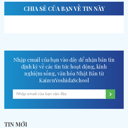
CHIA SẺ CỦA BẠN VỀ TIN NÀY
Nhập email của bạn vào đây để nhận bản tin
định kỳ về các tin tức hoạt động, kinh
nghiệm sống, văn hóa Nhật Bản từ
KaizenYoshidaSchool
TIN MỚI