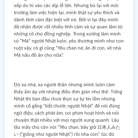
xếp du hí vào các dịp lễ lớn. Nhưng bù lại với môi
trường làm việc hiện tại, mình thật sự yêu thích và
dành tình cảm đặc biệt với nó. Bởi vì tại đây mình
đã nhận được rất nhiều tình cảm và sự quan tâm từ
những cô chú đồng nghiệp. Trong xưởng làm mình
có “Má” người Nhật luôn, yêu thương mình như con
ruột vậy, có gì cũng “Yêu chan nè, ăn đi con, về nhà
Má nấu đồ ăn cho nữa”.
Dù xa nhà, xa người thân nhưng mình luôn cảm
thấy ấm áp với những điều đơn giản như thế. Tiếng
Nhật thì ban đầu chưa thực sự tự tin lắm nhưng
mình cố gắng “bắt chước người Nhật” để nói đúng
ngữ điệu, cách phát âm, coi phim hoạt hình và nói
chuyện thật nhiều với mọi người xung quanh. Lâu
lâu mấy chú còn nói “Yêu chan, bây giờ 日本人みた
い (“giống như người Nhật”) rồi nha con”, lúc đó