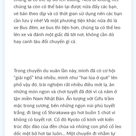
chúng ta còn có thể bán lại được nữa đấy các bạn,
vé bán theo dịp và có thời gian sử dụng nên các bạn
cần lưu ý nhé! Và một phương tiện khác nữa đó là
xe Bus đêm, xe bus thì tiện hơn, chúng ta có thể leo
lên xe và đánh một giấc đã tới nơi, không cần dò
hay canh tàu đổi chuyến gì cả.
Trong chuyến du xuân lần này, mình đã có cơ hội
“giải ngố” khá nhiều, mình như “hai lúa ở quê” lên
phố vậy đó, trải nghiệm rất nhiều điều mới lạ, ăn
những món ngon và chơi tuyết đã đời vì cả năm ở
tận miền Nam Nhật Bản. Ấn tượng với Gifu trầm
mặc trong sương, bên những ngọn núi phủ tuyết
trắng, đi làng cổ Shirakawa-go hơi buồn 1 chút vì
không có tuyết rơi. Cố đô Kyoto cổ kính với kiến
trúc độc đáo của đền chùa và những con phố cổ leo
dốc mệt bở hơi tai luôn… Một chuyến đi nhằm tự