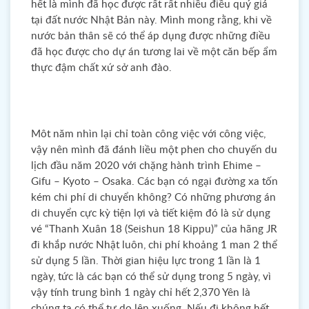
hết là mình đã học được rất rất nhiều điều quý giá
tại đất nước Nhật Bản này. Mình mong rằng, khi về
nước bản thân sẽ có thể áp dụng được những điều
đã học được cho dự án tương lai về một căn bếp ẩm
thực đậm chất xứ sở anh đào.
Môt năm nhìn lại chỉ toàn công việc với công việc,
vậy nên mình đã đánh liều một phen cho chuyến du
lịch đầu năm 2020 với chặng hành trình Ehime –
Gifu – Kyoto – Osaka. Các bạn có ngại đường xa tốn
kém chi phí di chuyển không? Có những phương án
di chuyển cực kỳ tiện lợi và tiết kiệm đó là sử dụng
vé “Thanh Xuân 18 (Seishun 18 Kippu)” của hãng JR
đi khắp nước Nhật luôn, chi phí khoảng 1 man 2 thể
sử dụng 5 lần. Thời gian hiệu lực trong 1 lần là 1
ngày, tức là các bạn có thể sử dụng trong 5 ngày, vì
vậy tính trung bình 1 ngày chỉ hết 2,370 Yên là
chúng ta có thể tự do lên xuống. Nếu đi không hết