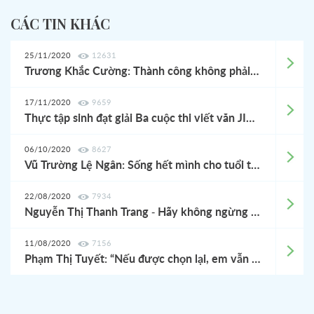
CÁC TIN KHÁC
25/11/2020
12631
Trương Khắc Cường: Thành công không phải là bữa tiệc một đêm, mà là sự từng trải để chiêm nghiệm cả cuộc đời
17/11/2020
9659
Thực tập sinh đạt giải Ba cuộc thi viết văn JITCO - Nguyễn Thị Thanh Trang: "Để có thể trưởng thành thì tự lập là việc quan trọng”
06/10/2020
8627
Vũ Trường Lệ Ngân: Sống hết mình cho tuổi trẻ
22/08/2020
7934
Nguyễn Thị Thanh Trang - Hãy không ngừng vươn cao và theo đuổi ước mơ!
11/08/2020
7156
Phạm Thị Tuyết: “Nếu được chọn lại, em vẫn sẽ chọn ngành thủy sản”