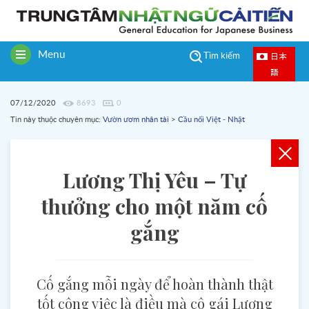
Menu
日本
Tìm kiếm
Toggle
語
navigation
07/12/2020
8693
0
Tin này thuộc chuyên mục:
Vườn ươm nhân tài
>
Cầu nối Việt - Nhật
Lương Thị Yêu – Tự
thưởng cho một năm cố
gắng
Cố gắng mỗi ngày để hoàn thành thật
tốt công việc là điều mà cô gái Lương