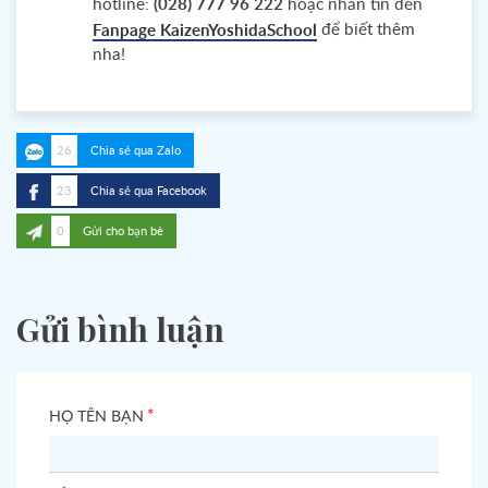
hotline:
(028) 777 96 222
hoặc nhắn tin đến
để biết thêm
Fanpage KaizenYoshidaSchool
nha!
26
Chia sẻ qua Zalo
23
Chia sẻ qua Facebook
0
Gửi cho bạn bè
Gửi bình luận
*
HỌ TÊN BẠN