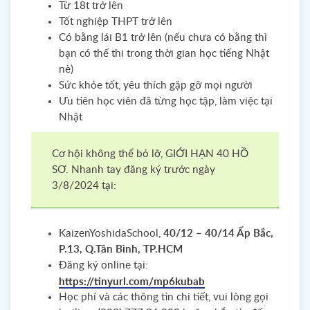
Từ 18t trở lên
Tốt nghiệp THPT trở lên
Có bằng lái B1 trở lên (nếu chưa có bằng thì
bạn có thể thi trong thời gian học tiếng Nhật
nè)
Sức khỏe tốt, yêu thích gặp gỡ mọi người
Ưu tiên học viên đã từng học tập, làm việc tại
Nhật
Cơ hội không thể bỏ lỡ, GIỚI HẠN 40 HỒ
SƠ. Nhanh tay đăng ký trước ngày
3/8/2024 tại:
KaizenYoshidaSchool,
40/12 – 40/14 Ấp Bắc,
P.13, Q.Tân Bình, TP.HCM
Đăng ký online tại:
https://tinyurl.com/mp6kubab
Học phí và các thông tin chi tiết, vui lòng gọi