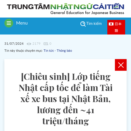
Menu
日本
Tìm kiếm
Toggle
語
navigation
31/07/2024
2179
0
Tin này thuộc chuyên mục:
Tin tức - Thông báo
[Chiêu sinh] Lớp tiếng
Nhật cấp tốc để làm Tài
xế xe bus tại Nhật Bản,
lương đến ~41
triệu/tháng