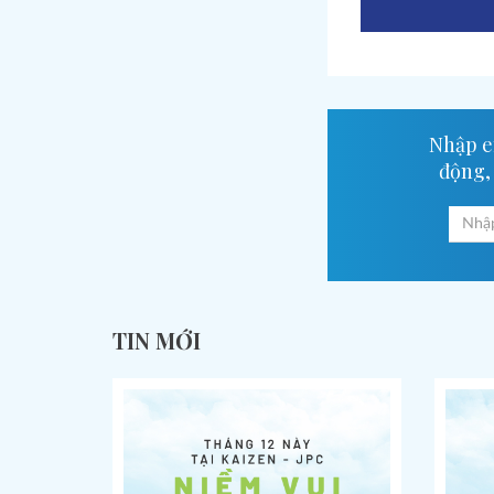
Nhập em
động,
TIN MỚI