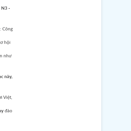
 N3 -
: Công
ơ hội
ốn như
c này,
 Việt,
my
đào