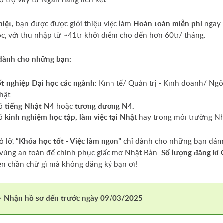
ỗ trợ vay từ Ngân hàng liên kết.
biệt,
bạn được được giới thiệu việc làm
Hoàn toàn miễn phí
ngay 
c, với thu nhập từ ~41tr khởi điểm cho đến hơn 60tr/ tháng.
 dành cho những bạn:
ốt nghiệp Đại học các ngành:
Kinh tế/ Quản trị - Kinh doanh/ Ng
hật
ó
tiếng Nhật N4
hoặc
tương đương N4.
áng
ó
kinh nghiệm học tập, làm việc tại Nhậ
t hay trong môi trường Nh
Oha
 lỡ,
“Khóa học tốt - Việc làm ngon”
chỉ dành cho những bạn dá
goza
 vùng an toàn để chinh phục giấc mơ Nhật Bản.
Số lượng đăng kí
n chần chừ gì mà không đăng ký bạn ơi!
>
Nhận hồ sơ đến trước ngày 09/03/2025