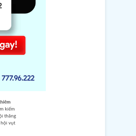
ghiêm
ìm kiếm
ội thăng
 hội vụt