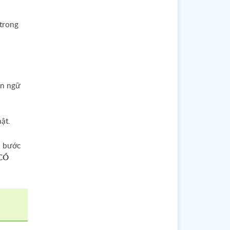
trong
ôn ngữ
ật.
yo
m bước
imasu
 CÓ