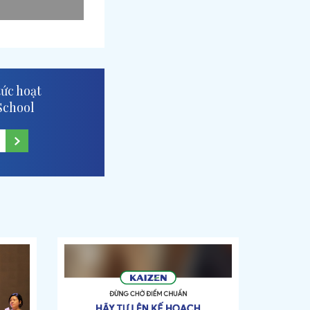
tức hoạt
School