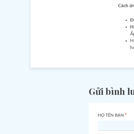
Cách ứn
Đ
H
Ấ
Họ
h
Gửi bình l
*
HỌ TÊN BẠN