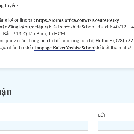
g tuyển:
ăng ký online tại:
https://forms.office.com/r/KZeubU6Uky
oặc đăng ký trực tiếp tại:
KaizenYoshidaSchool, địa chỉ: 40/12 – 
p Bắc, P.13, Q.Tân Bình, Tp.HCM
c phí và các thông tin chi tiết, vui lòng liên hệ
Hotline: (028) 777
oặc nhắn tin đến
để biết thêm nhé!
Fanpage KaizenYoshisaSchool
uận
LỚP