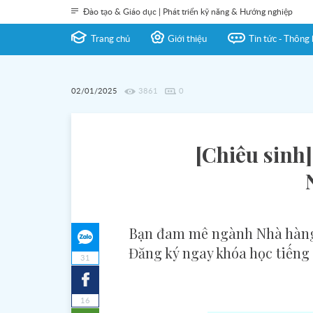
Đào tạo & Giáo dục | Phát triển kỹ năng & Hướng nghiệp
Trang chủ
Giới thiệu
Tin tức - Thông 
02/01/2025
3861
0
[Chiêu sinh]
Bạn đam mê ngành Nhà hàng 
Đăng ký ngay khóa học tiếng N
31
16