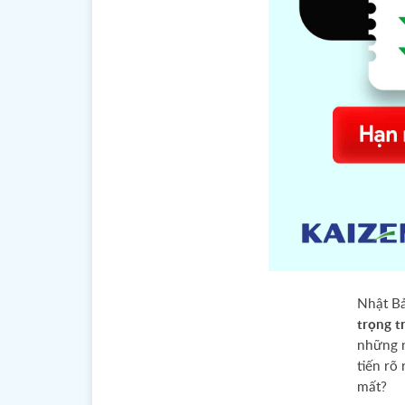
Nhật Bả
trọng t
những n
tiến rõ
mất?