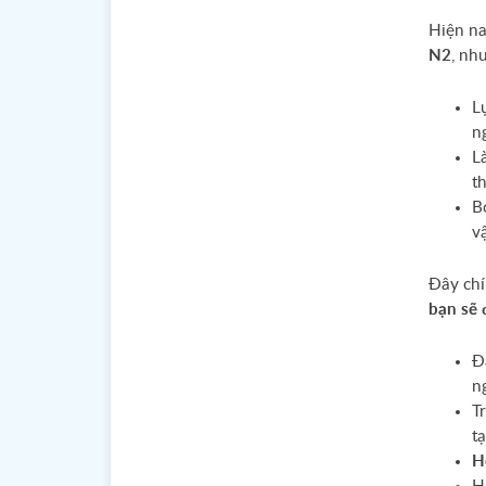
Hiện na
N2
, nh
L
n
L
t
B
v
Đây chí
bạn sẽ 
Đ
n
T
tạ
H