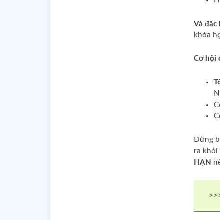
H
Và đặc 
khóa họ
Cơ hội
T
N
C
Chào buổi s
C
Đừng bỏ
tốt lành
ra khỏi
HẠN
nê
>>