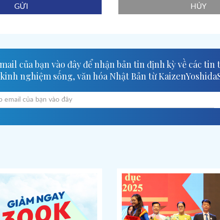
GỬI
HỦY
ail của bạn vào đây để nhận bản tin định kỳ về các tin 
 kinh nghiệm sống, văn hóa Nhật Bản từ KaizenYoshida