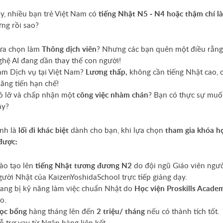
y, nhiều bạn trẻ Việt Nam có
tiếng Nhật N5 - N4 hoặc thậm chí là
ưng rồi sao?
ựa chọn làm
Thông dịch viên
? Nhưng các bạn quên một điều rằng
ghệ AI đang dần thay thế con người!
àm Dịch vụ tại Việt Nam?
Lương thấp,
không cần tiếng Nhật cao, c
hăng tiến hạn chế!
ỏ lỡ và chấp nhận một
công việc nhàm chán
? Bạn có thực sự mu
ậy?
nh là
lối đi khác biệt
dành cho bạn, khi lựa chọn
tham gia khóa họ
được:
ào tạo lên
tiếng Nhật tương đương N2
do đội ngũ Giáo viên người
gười Nhật của KaizenYoshidaSchool trực tiếp giảng dạy.
rang bị kỹ năng làm việc chuẩn Nhật do
Học viện Proskills Acade
o.
ọc bổng
hàng tháng lên đến
2 triệu/ tháng
nếu có thành tích tốt.