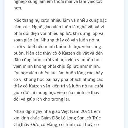
nghiệp cũng làm em thoải mái và làm việc tốt
hơn.
Nấc thang nụ cười nhiều lắm và nhiều cung bậc
cảm xúc. Nghề giáo viên luôn là nghề vất vả vì
phải đối diện với nhiều áp lực khi đứng lớp và
soạn giáo án. Nhưng thầy cô vẫn luôn nở nụ
cười vì biết nếu mình buồn thì học viên cũng
buồn. Nên các thầy cô ở Kaizen dù vất vả đến
đâu cũng luôn cười với học viên vì muốn học
viên mình không phải chịu ấp lực như mình.
Dù học viên nhiều lúc làm buồn lòng các thầy
cô vì không học bài hay phá phách nhưng các
thầy cô Kaizen vẫn kiên trì và luôn nở nụ cười
giúp đỡ chỉ mong học viên của mình sẽ thay
đổi và giúp ích cho tương lai.
Nhân dịp ngày nhà giáo Việt Nam 20/11 em
xin kính chúc Giám Đốc Lê Long Sơn, cô Trúc
Chi,thầy Đức, cô Hằng, cô Trinh, cô Thuỷ, cô