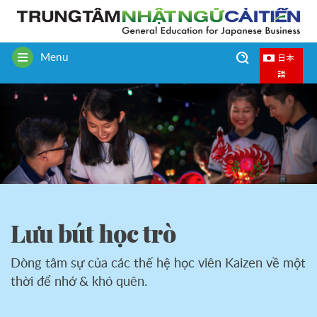
Menu
日本
Toggle
語
navigation
Lưu bút học trò
Dòng tâm sự của các thế hệ học viên Kaizen về một
thời để nhớ & khó quên.