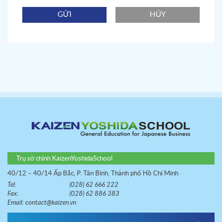
GỬI
HỦY
Trụ sở chính KaizenYoshidaSchool
40/12 – 40/14 Ấp Bắc, P. Tân Bình, Thành phố Hồ Chí Minh
Tel:
(028) 62 666 222
Fax:
(028) 62 886 383
Email:
contact@kaizen.vn