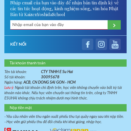
Nhập email của bạn vào đây để nhận bản tin định kỳ về
các tin tức hoạt động, kinh nghiệm sống, văn hóa Nhật
Bản từ KaizenYoshidaSchool
KẾT NỐI
Tài khoản thanh toán
Tên tài khoản:
CTY TNHH E Su Hai
Số tài khoản:
30095678
Ngân hàng:
ACB, CN DONG SAI GON - HCM
Lưu ý:
Ngoài tài khoản chỉ định trên, học viên không chuyển vào bất kỳ tài
khoản nào khác. Nếu học viên chuyển sai thông tin trên, công ty TNHH
ESUHAI không chịu trách nhiệm dưới mọi hình thức.
Nộp tiền mặt
- Yêu cầu nhân viên thu ngân xuất phiếu thu tại quầy ngay sau khi nộp tiền.
- Học viên giữ phiếu thu để đối chiếu khi khai giảng, nhập học.