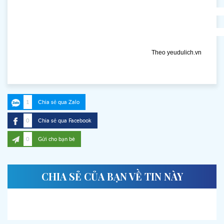
Theo yeudulich.vn
1
Chia sẻ qua Zalo
0
Chia sẻ qua Facebook
0
Gửi cho bạn bè
CHIA SẺ CỦA BẠN VỀ TIN NÀY