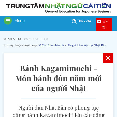
Menu
日本
Tìm kiếm
Toggle
語
navigation
03/01/2013
10423
0
Tin này thuộc chuyên mục:
Vườn ươm nhân tài
>
Sống & Làm việc tại Nhật Bản
Bánh Kagamimochi -
Món bánh đón năm mới
của người Nhật
Người dân Nhật Bản có phong tục
dâng bánh Kagamimochi lên các đấng