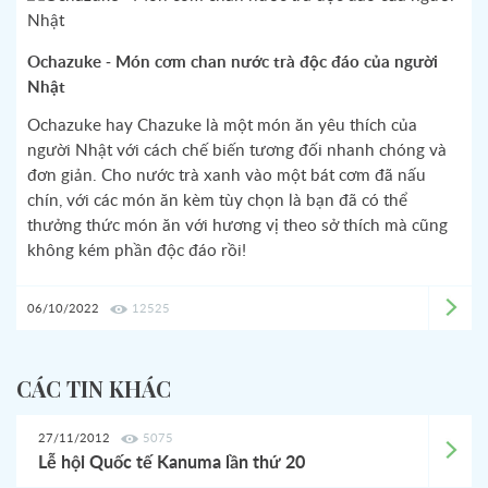
Ochazuke - Món cơm chan nước trà độc đáo của người
Nhật
Ochazuke hay Chazuke là một món ăn yêu thích của
người Nhật với cách chế biến tương đối nhanh chóng và
đơn giản. Cho nước trà xanh vào một bát cơm đã nấu
chín, với các món ăn kèm tùy chọn là bạn đã có thể
thưởng thức món ăn với hương vị theo sở thích mà cũng
không kém phần độc đáo rồi!
06/10/2022
12525
CÁC TIN KHÁC
27/11/2012
5075
Lễ hội Quốc tế Kanuma lần thứ 20