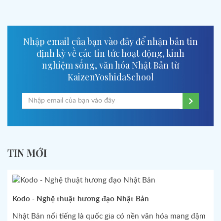
Nhập email của bạn vào đây để nhận bản tin
định kỳ về các tin tức hoạt động, kinh
nghiệm sống, văn hóa Nhật Bản từ
KaizenYoshidaSchool
TIN MỚI
Kodo - Nghệ thuật hương đạo Nhật Bản
Nhật Bản nổi tiếng là quốc gia có nền văn hóa mang đậm