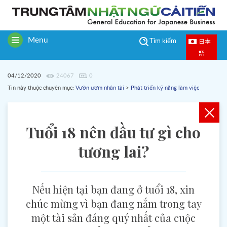
Menu
日本
Tìm kiếm
Toggle
語
navigation
04/12/2020
24067
0
Tin này thuộc chuyên mục:
Vườn ươm nhân tài
>
Phát triển kỹ năng làm việc
Tuổi 18 nên đầu tư gì cho
tương lai?
Nếu hiện tại bạn đang ở tuổi 18, xin
chúc mừng vì bạn đang nắm trong tay
một tài sản đáng quý nhất của cuộc