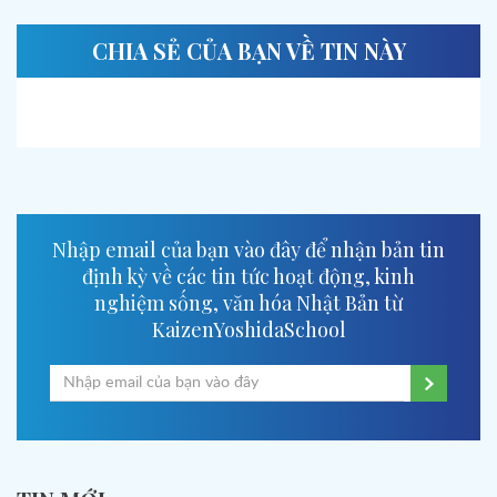
CHIA SẺ CỦA BẠN VỀ TIN NÀY
Nhập email của bạn vào đây để nhận bản tin
định kỳ về các tin tức hoạt động, kinh
nghiệm sống, văn hóa Nhật Bản từ
KaizenYoshidaSchool