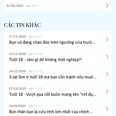
31/05/2025
3874
CÁC TIN KHÁC
27/11/2020
11097
Bạn có đang chao đảo trên ngưỡng cửa trưởng thành?
23/11/2020
17188
Tuổi 18 – làm gì để không thất nghiệp?!
14/11/2020
20122
3 sai lầm ở tuổi 18 mà bạn cần tránh nếu muốn thành công
07/10/2020
11222
Tuổi 18 - Vượt qua nỗi buồn mang tên "rớt đại học"
20/06/2020
7415
Bản thân bạn là cứu tinh lớn nhất của chính mình: Không vượt lên, bạn sẽ trượt chân xuống hố sâu không lối thoát