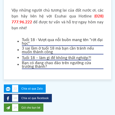
Vậy những người chủ tương lai của đất nước ơi, các
bạn hãy liên hệ với Esuhai qua Hotline
(028)
777.96.222
để được tư vấn và hỗ trợ ngay hôm nay
bạn nhé!
Tuổi 18 - Vượt qua nỗi buồn mang tên "rớt đại
học"
3 sai lầm ở tuổi 18 mà bạn cần tránh nếu
muốn thành công
Tuổi 18 – làm gì để không thất nghiệp?!
Bạn có đang chao đảo trên ngưỡng cửa
trưởng thành?
22
Chia sẻ qua Zalo
18
Chia sẻ qua Facebook
19
Gửi cho bạn bè