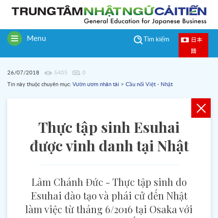
Menu
日本
Tìm kiếm
Toggle
語
navigation
26/07/2018
5405
0
Tin này thuộc chuyên mục:
Vườn ươm nhân tài
>
Cầu nối Việt - Nhật
Thực tập sinh Esuhai
được vinh danh tại Nhật
Lâm Chánh Đức - Thực tập sinh do
Esuhai đào tạo và phái cử đến Nhật
làm việc từ tháng 6/2016 tại Osaka với