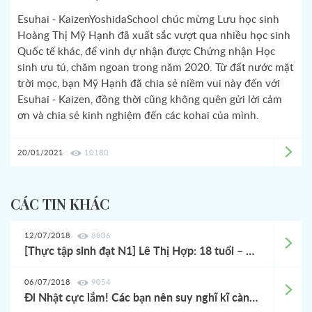
Esuhai - KaizenYoshidaSchool chúc mừng Lưu học sinh
Hoàng Thị Mỹ Hạnh đã xuất sắc vượt qua nhiều học sinh
Quốc tế khác, để vinh dự nhận được Chứng nhận Học
sinh ưu tú, chăm ngoan trong năm 2020. Từ đất nước mặt
trời mọc, bạn Mỹ Hạnh đã chia sẻ niềm vui này đến với
Esuhai - Kaizen, đồng thời cũng không quên gửi lời cảm
ơn và chia sẻ kinh nghiệm đến các kohai của mình.
20/01/2021
10180
CÁC TIN KHÁC
12/07/2018
8806
[Thực tập sinh đạt N1] Lê Thị Hợp: 18 tuổi – Tôi đi xuất khẩu lao động Nhật Bản
06/07/2018
9054
Đi Nhật cực lắm! Các bạn nên suy nghĩ kĩ càng nhé!