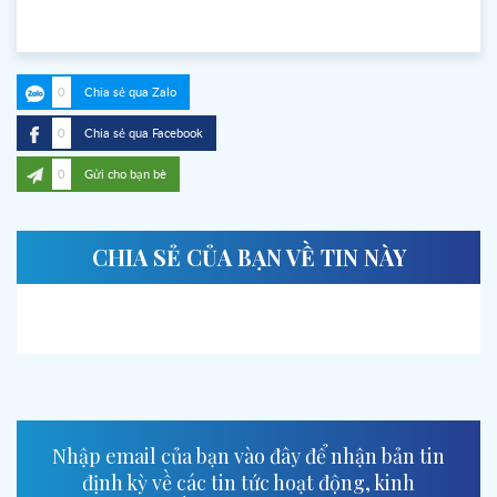
0
Chia sẻ qua Zalo
0
Chia sẻ qua Facebook
0
Gửi cho bạn bè
CHIA SẺ CỦA BẠN VỀ TIN NÀY
Nhập email của bạn vào đây để nhận bản tin
định kỳ về các tin tức hoạt động, kinh