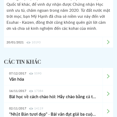
Quốc tế khác, để vinh dự nhận được Chứng nhận Học
sinh ưu tú, chăm ngoan trong năm 2020. Từ đất nước mặt
trời mọc, bạn Mỹ Hạnh đã chia sẻ niềm vui này đến với
Esuhai - Kaizen, đồng thời cũng không quên gửi lời cảm
ơn và chia sẻ kinh nghiệm đến các kohai của mình.
20/01/2021
10193
CÁC TIN KHÁC
07/12/2017
5590
Văn hóa
16/11/2017
17384
Bài học về cách chào hỏi: Hãy chào bằng cả tấm lòng
02/11/2017
14119
“Nhật Bản tươi đẹp” - Bài văn đạt giải ba cuộc thi viết văn lần thứ 25 do Jitco tổ chức