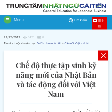
Menu
日本
Tìm kiếm
Toggle
語
navigation
22/12/2017
6421
0
Tin này thuộc chuyên mục:
Vườn ươm nhân tài
>
Cầu nối Việt - Nhật
Chế độ thực tập sinh kỹ
năng mới của Nhật Bản
và tác động đối với Việt
Nam