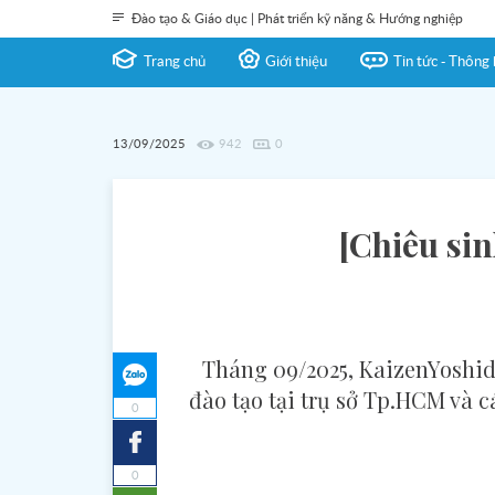
Đào tạo & Giáo dục | Phát triển kỹ năng & Hướng nghiệp
Trang chủ
Giới thiệu
Tin tức - Thông 
13/09/2025
942
0
[Chiêu sin
Tháng 09/2025, KaizenYoshida
đào tạo tại trụ sở Tp.HCM và 
0
0