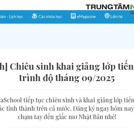
báo - Lịch học
Các khóa học
eMagazine
Liên hệ
h] Chiêu sinh khai giảng lớp tiế
trình độ tháng 09/2025
School tiếp tục chiêu sinh và khai giảng lớp tiế
các tỉnh thành trên cả nước. Đăng ký ngay hôm n
chạm tay đến giấc mơ Nhật Bản nhé!