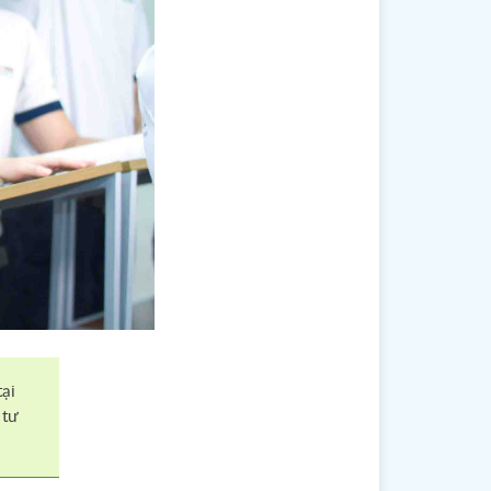
tại
 tư