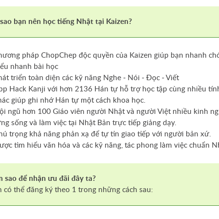
 sao bạn nên học tiếng Nhật tại Kaizen?
hương pháp ChopChep độc quyền của Kaizen giúp bạn nhanh ch
iểu nhanh bài học
hát triển toàn diện các kỹ năng Nghe - Nói - Đọc - Viết
pp Hack Kanji với hơn 2136 Hán tự hỗ trợ học tập cùng nhiều tín
hác giúp ghi nhớ Hán tự một cách khoa học.
ội ngũ hơn 100 Giáo viên người Nhật và người Việt nhiều kinh ng
ừng sống và làm việc tại Nhật Bản trực tiếp giảng dạy.
hú trọng khả năng phản xạ để tự tin giao tiếp với người bản xứ.
ược tìm hiểu văn hóa và các kỹ năng, tác phong làm việc chuẩn N
 sao để nhận ưu đãi đây ta?
 có thể đăng ký theo 1 trong những cách sau: