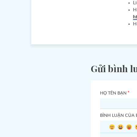
Li
H
h
H
Gửi bình l
*
HỌ TÊN BẠN
BÌNH LUẬN CỦA