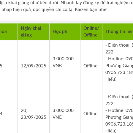
t lịch khai giảng như bên dưới. Nhanh tay đăng ký để trải nghiệm 
pháp hiệu quả, độc quyền chỉ có tại Kaizen bạn nhé!
Ngày khai
Online/
hóa
Học phí
Thông tin liê
giảng
Offline
- Điện thoại:
222
3.000.000
- Hotline: 09
VNĐ
Phương Giang
5
12/09/2025
Offline
0906.723.189
Hiếu)
- Điện thoại:
222
20,
3.000.000
- Hotline: 09
4
Offline
23/09/2025
VNĐ
Phương Giang
0906.723.189
Hiếu)