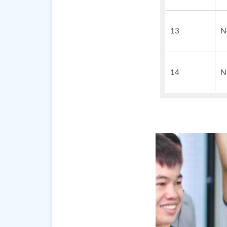
13
N
14
N
Buổi tối
thư thái bạn