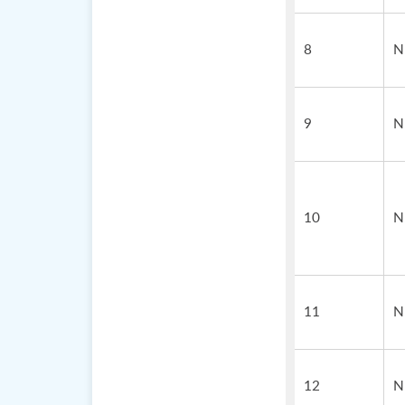
8
N
9
N
10
N
11
N
12
N