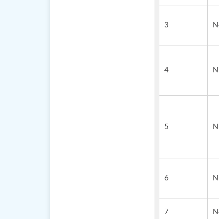
3
N
4
N
5
N
6
N
7
N