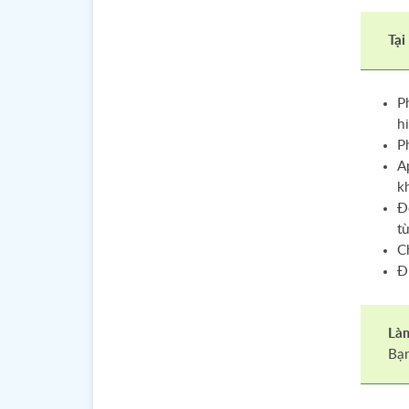
Tại
P
h
P
A
k
Đ
t
C
Đ
Làm
Bạn