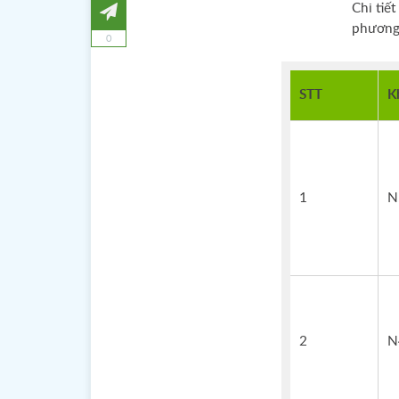
Chi tiế
phương 
0
STT
K
1
N
2
N