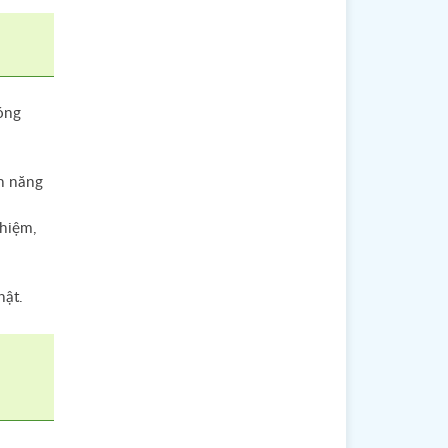
óng
h năng
hiệm,
hật.