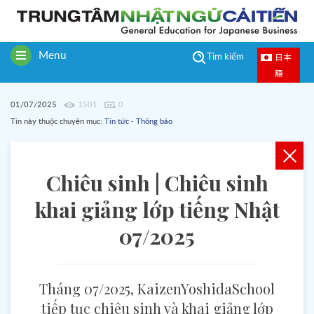
Menu
日本
Tìm kiếm
Toggle
語
navigation
01/07/2025
1501
0
Tin này thuộc chuyên mục:
Tin tức - Thông báo
Chiêu sinh | Chiêu sinh
khai giảng lớp tiếng Nhật
07/2025
Tháng 07/2025, KaizenYoshidaSchool
tiếp tục chiêu sinh và khai giảng lớp