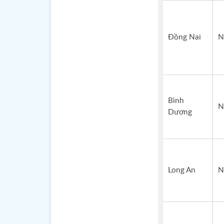
Đồng Nai
N
Bình
N
Dương
Long An
N