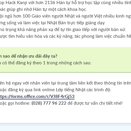
pp Hack Kanji với hơn 2136 Hán tự hỗ trợ học tập cùng nhiều tín
hác giúp ghi nhớ Hán tự một cách khoa học.
ội ngũ hơn 100 Giáo viên người Nhật và người Việt nhiều kinh ng
ừng sống và làm việc tại Nhật Bản trực tiếp giảng dạy.
hú trọng khả năng phản xạ để tự tin giao tiếp với người bản xứ.
ược tìm hiểu văn hóa và các kỹ năng, tác phong làm việc chuẩn N
 sao để nhận ưu đãi đây ta?
 có thể đăng ký theo 1 trong những cách sau:
ên hệ ngay với nhân viên tại trung tâm liên kết theo thông tin trê
oặc đăng ký qua link online Lớp tiếng Nhật các trình độ:
ttps://forms.office.com/r/VJ8F4rGj53
oặc gọi hotline:
(028) 777 96 222
để được tư vấn chi tiết nhé!