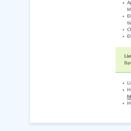
A
k
Đ
t
C
Đ
Làm
Bạn
Li
H
h
H