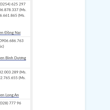
 (0254) 625 297
906.878.337 (Ms.
6.661.865 (Ms.
zen Đồng Nai
: 0906.686.763
úc)
zen Bình Dương
932.003.289 (Ms.
2.765.655 (Ms.
zen Long An
 (028) 777 96