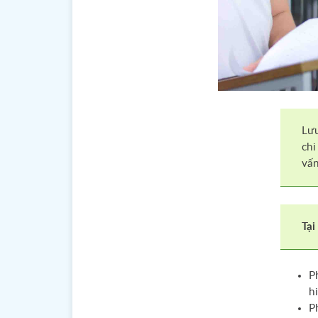
Lưu
chi
vấn
Tại
P
h
P