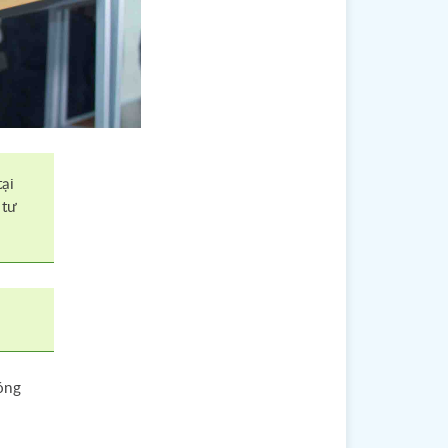
tại
 tư
óng