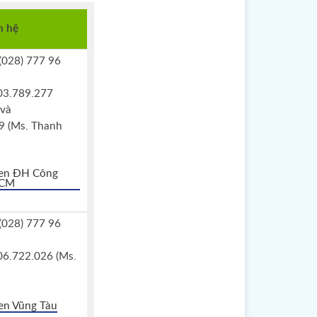
n hệ
 (028) 777 96
903.789.277
 và
9 (Ms. Thanh
zen ĐH Công
HCM
 (028) 777 96
906.722.026 (Ms.
zen Vũng Tàu