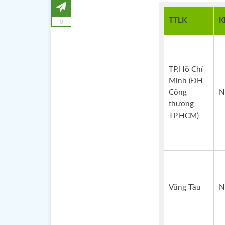
TTLK
K
0
TP.Hồ Chí
Minh (ĐH
Công
N
thương
TP.HCM)
Vũng Tàu
N