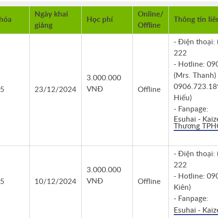
Ngày khai
Online/
hóa
Học phí
Thông tin liê
giảng
Offline
- Điện thoại:
222
- Hotline: 0
(Mrs. Thanh)
3.000.000
0906.723.18
VNĐ
5
23/12/2024
Offline
Hiếu)
- Fanpage:
Esuhai - Kai
Thương TP
- Điện thoại:
222
3.000.000
- Hotline: 0
VNĐ
5
10/12/2024
Offline
Kiên)
- Fanpage:
Esuhai - Kai