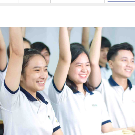
áng
Oha
goza