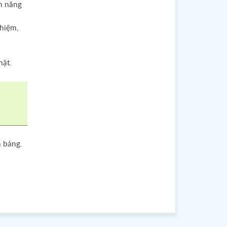
h năng
hiệm,
hật.
n bảng.