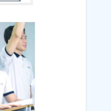
yo
imasu