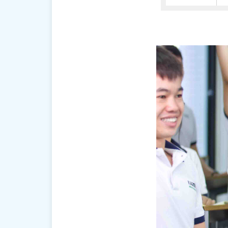
Chào buổi s
tốt lành