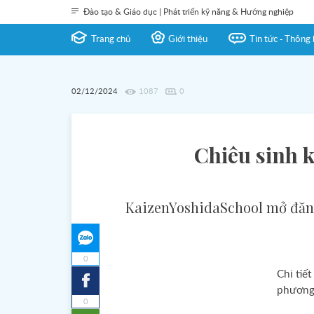
Đào tạo & Giáo dục | Phát triển kỹ năng & Hướng nghiệp
Trang chủ
Giới thiệu
Tin tức - Thông 
02/12/2024
1087
0
Chiêu sinh k
KaizenYoshidaSchool mở đăng 
0
Chi tiế
phương 
0