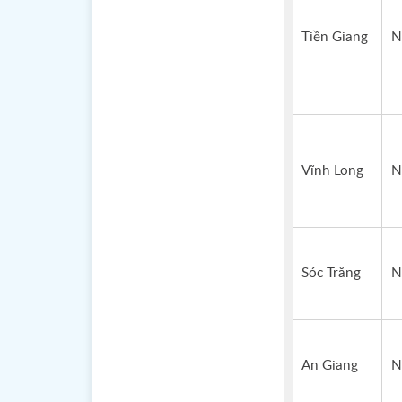
Tiền Giang
N
Vĩnh Long
N
Sóc Trăng
N
An Giang
N