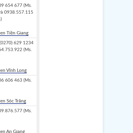
909 654 677 (Ms.
và 0938.557.115
)
zen Tiền Giang
 (0270) 629 1234
764.753.922 (Ms.
zen Vĩnh Long
906 606 463 (Ms.
zen Sóc Trăng
909.876.577 (Ms.
zen An Giang