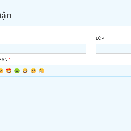
uận
LỚP
*
 BẠN