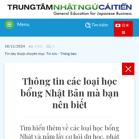
Menu
日本
Tìm kiếm
Toggle
語
navigation
18/11/2024
1402
0
Tin này thuộc chuyên mục:
Tin tức - Thông báo
Thông tin các loại học
bổng Nhật Bản mà bạn
nên biết
Tìm hiểu thêm về các loại học bổng
Nhật và nắm lấy cơ hội du học, phát