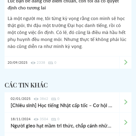
Lúc bạn bè đang chờ điểm chuẩn, con tôi đã có quyết
định cho tương lai
Là một người mẹ, tôi từng kỳ vọng rằng con mình sẽ học
thật giỏi, thi đậu một trường Đại học danh tiếng, rồi có
một công việc ổn định. Có lẽ, đó cũng là điều mà hầu hết
phụ huynh đều mong mỏi. Nhưng thực tế không phải lúc
nào cũng diễn ra như mình kỳ vọng.
20/09/2025
2338
0
CÁC TIN KHÁC
02/01/2025
3862
0
[Chiêu sinh] Học tiếng Nhật cấp tốc – Cơ hội làm Quản lý Nhà hàng tại Nhật, lương hấp dẫn!
18/11/2024
3504
0
Người gieo hạt mầm tri thức, chắp cánh những ước mơ