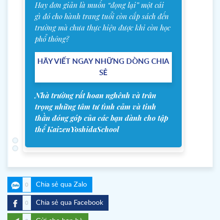
Hay đơn giản là muốn “đọng lại” một cái
gì đó cho hành trang tuổi còn cắp sách đến
trường mà chưa thực hiện được khi còn học
phổ thông?
HÃY VIẾT NGAY NHỮNG DÒNG CHIA
SẺ
Nhà trường rất hoan nghênh và trân
trọng những tâm tư tình cảm và tinh
thần đóng góp của các bạn dành cho tập
thể KaizenYoshidaSchool
Chia sẻ qua Zalo
0
Chia sẻ qua Facebook
0