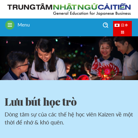
Menu
日本
Toggle
語
navigation
Lưu bút học trò
Dòng tâm sự của các thế hệ học viên Kaizen về một
thời để nhớ & khó quên.