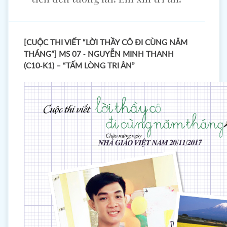
[CUỘC THI VIẾT “LỜI THẦY CÔ ĐI CÙNG NĂM
THÁNG”] MS 07 - NGUYỄN MINH THANH
(C10-K1) – “TẤM LÒNG TRI ÂN”