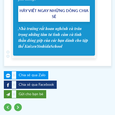
HÃY VIẾT NGAY NHỮNG DÒNG CHIA
SẺ
Nhà trường rất hoan nghênh và trân
trọng những tâm tư tình cảm và tinh
thần đóng góp của các bạn dành cho tập
thể KaizenYoshidaSchool
Chia sẻ qua Zalo
0
Chia sẻ qua Facebook
0
Gửi cho bạn bè
0