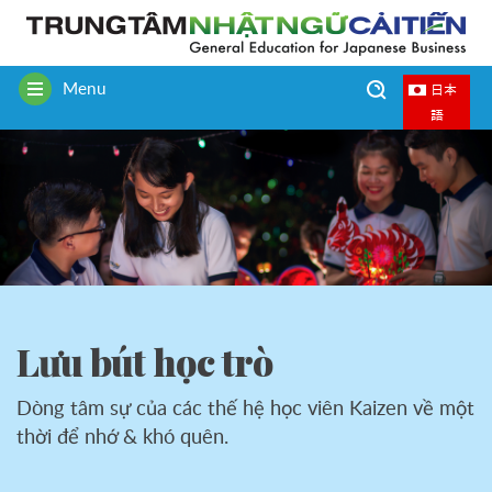
Menu
日本
Toggle
語
navigation
Lưu bút học trò
Dòng tâm sự của các thế hệ học viên Kaizen về một
thời để nhớ & khó quên.