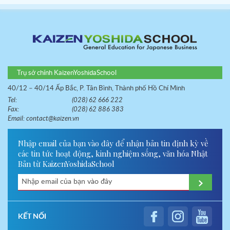
Trụ sở chính KaizenYoshidaSchool
40/12 – 40/14 Ấp Bắc, P. Tân Bình, Thành phố Hồ Chí Minh
Tel:
(028) 62 666 222
Fax:
(028) 62 886 383
Email:
contact@kaizen.vn
Nhập email của bạn vào đây để nhận bản tin định kỳ về
các tin tức hoạt động, kinh nghiệm sống, văn hóa Nhật
Bản từ KaizenYoshidaSchool
KẾT NỐI