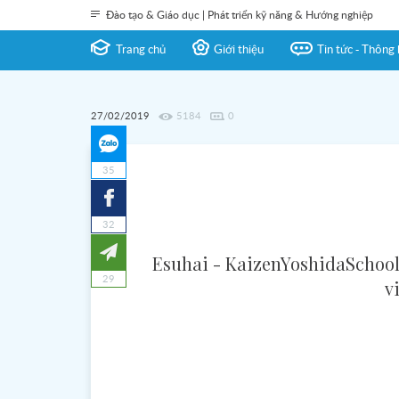
Đào tạo & Giáo dục | Phát triển kỹ năng & Hướng nghiệp
Trang chủ
Giới thiệu
Tin tức - Thông 
27/02/2019
5184
0
35
32
Esuhai - KaizenYoshidaSchool 
29
v