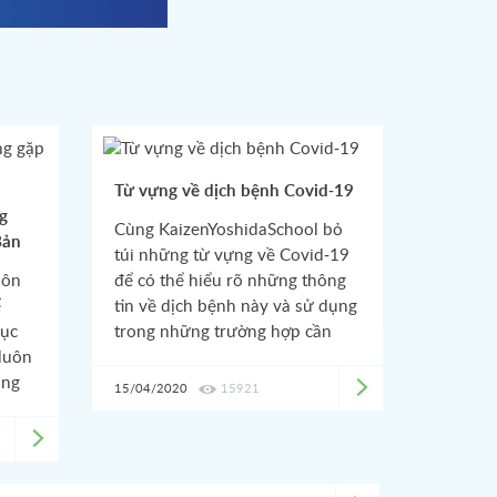
Từ vựng về dịch bệnh Covid-19
g
Cùng KaizenYoshidaSchool bỏ
Bản
túi những từ vựng về Covid-19
uôn
để có thể hiểu rõ những thông
ể
tin về dịch bệnh này và sử dụng
hục
trong những trường hợp cần
 luôn
thiết các bạn nhé!
ũng
15/04/2020
15921
a