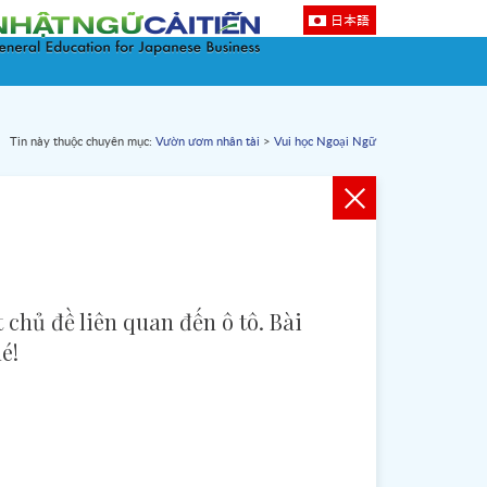
日本語
Tin này thuộc chuyên mục:
Vườn ươm nhân tài
>
Vui học Ngoại Ngữ
chủ đề liên quan đến ô tô. Bài
é!