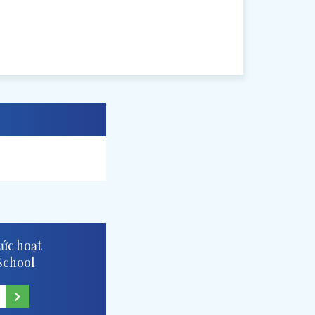
yo
imasu
tức hoạt
School