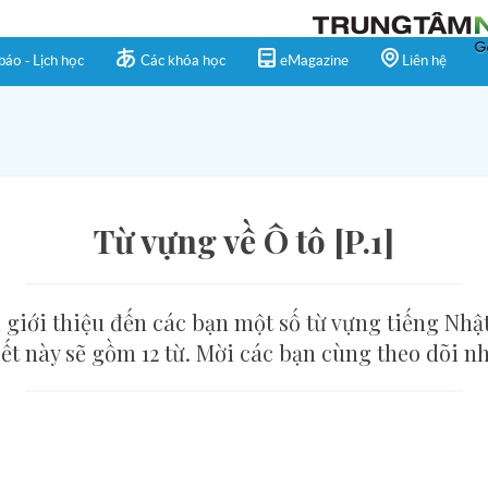
báo - Lịch học
Các khóa học
eMagazine
Liên hệ
Từ vựng về Ô tô [P.1]
giới thiệu đến các bạn một số từ vựng tiếng Nhật 
iết này sẽ gồm 12 từ. Mời các bạn cùng theo dõi nh