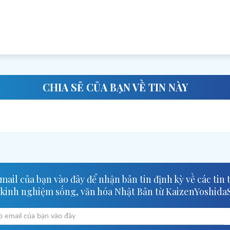
CHIA SẺ CỦA BẠN VỀ TIN NÀY
áng
Oha
goza
ail của bạn vào đây để nhận bản tin định kỳ về các tin 
 kinh nghiệm sống, văn hóa Nhật Bản từ KaizenYoshida