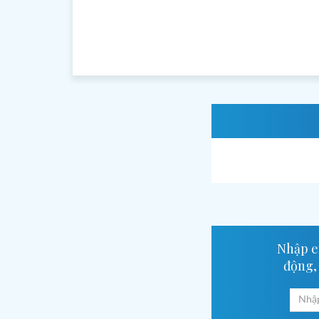
Chào buổi s
tốt lành
Nhập em
động,