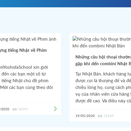
ựng tiếng Nhật về Phim
Những câu hội thoại thườn
gặp khi đến combini Nhật 
enYoshidaSchool xin giới
u đến các bạn một số từ
Tại Nhật Bản, khách hàng l
 tiếng Nhật chủ đề phim
được coi là thượng đế và đ
 Mời các bạn cùng theo dõi
chiều lòng họ, cung cách p
vụ của nhân viên cửa hàng
được đề cao. Và điều này c
được thể hiện rõ tại các cử
/2020
10291
hàng tiện lợi (combini).
19/05/2020
12449