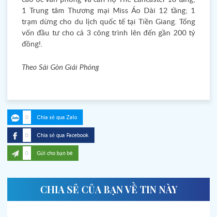
1 Trung tâm Thương mại Miss Áo Dài 12 tầng; 1
trạm dừng cho du lịch quốc tế tại Tiền Giang. Tổng
vốn đầu tư cho cả 3 công trình lên đến gần 200 tỷ
đồng!.
Theo Sài Gòn Giải Phóng
0
Chia sẻ qua Zalo
0
Chia sẻ qua Facebook
0
Gửi cho bạn bè
CHIA SẺ CỦA BẠN VỀ TIN NÀY