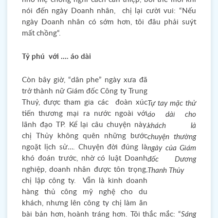
nói đến ngày Doanh nhân, chị lại cười vui: “Nếu
ngày Doanh nhân có sớm hơn, tôi đâu phải suýt
mất chồng“.
Tỷ phú với …. áo dài
Còn bây giờ, “dân phe” ngày xưa đã
trở thành nữ Giám đốc Công ty Trung
Thuỷ, được tham gia các đoàn xúc
Tự tay mặc thử
tiến thương mại ra nước ngoài với
áo dài cho
lãnh đạo TP. Kể lại câu chuyện này,
khách là
chị Thủy không quên những bước
chuyện thường
ngoặt lịch sử…. Chuyện đời đúng là
ngày của Giám
khó đoán trước, nhờ có luật Doanh
đốc Dương
nghiệp, doanh nhân được tôn trọng,
Thanh Thủy
chị lập công ty. Vẫn là kinh doanh
hàng thủ công mỹ nghệ cho du
khách, nhưng lên công ty chị làm ăn
bài bản hơn, hoành tráng hơn. Tôi thắc mắc: “
Sáng