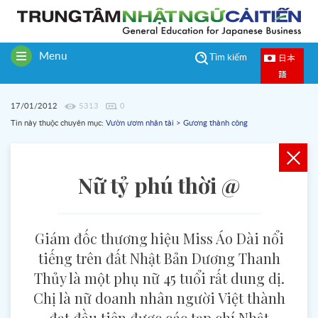
Menu
日本
Tìm kiếm
Toggle
語
navigation
17/01/2012
5313
0
Tin này thuộc chuyên mục:
Vườn ươm nhân tài
>
Gương thành công
Nữ tỷ phú thời @
Giám đốc thương hiệu Miss Áo Dài nổi
tiếng trên đất Nhật Bản Dương Thanh
Thủy là một phụ nữ 45 tuổi rất dung dị.
Chị là nữ doanh nhân người Việt thành
đạt đầu tiên được các tạp chí Nhật