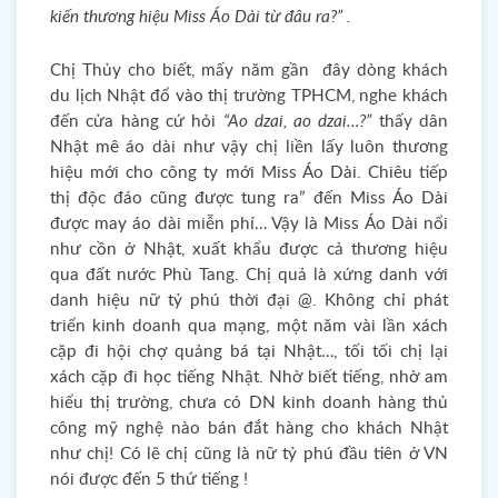
kiến thương hiệu Miss Áo Dài từ đâu ra?” .
Chị Thủy cho biết, mấy năm gần đây dòng khách
du lịch Nhật đổ vào thị trường TPHCM, nghe khách
đến cửa hàng cứ hỏi
“Ao dzai, ao dzai…?”
thấy dân
Nhật mê áo dài như vậy chị liền lấy luôn thương
hiệu mới cho công ty mới Miss Áo Dài. Chiêu tiếp
thị độc đáo cũng được tung ra” đến Miss Áo Dài
được may áo dài miễn phí… Vậy là Miss Áo Dài nổi
như cồn ở Nhật, xuất khẩu được cả thương hiệu
qua đất nước Phù Tang. Chị quả là xứng danh với
danh hiệu nữ tỷ phú thời đại @. Không chỉ phát
triển kinh doanh qua mạng, một năm vài lần xách
cặp đi hội chợ quảng bá tại Nhật…, tối tối chị lại
xách cặp đi học tiếng Nhật. Nhờ biết tiếng, nhờ am
hiểu thị trường, chưa có DN kinh doanh hàng thủ
công mỹ nghệ nào bán đắt hàng cho khách Nhật
như chị! Có lẽ chị cũng là nữ tỷ phú đầu tiên ở VN
nói được đến 5 thứ tiếng !