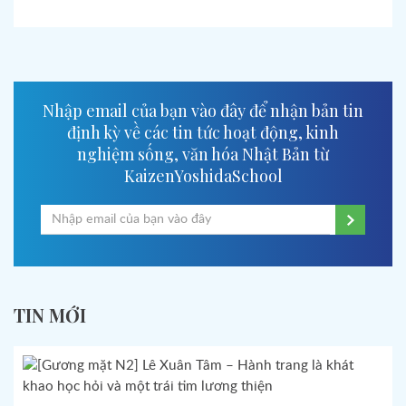
Nhập email của bạn vào đây để nhận bản tin
định kỳ về các tin tức hoạt động, kinh
nghiệm sống, văn hóa Nhật Bản từ
KaizenYoshidaSchool
TIN MỚI