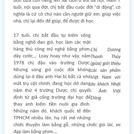
bốn đứa con riêng lên Sài Gòn ở với bà nội. Năm 7
tuổi, nội qua đời, chị bắt đầu cuộc đời “di động”, có
nghĩa là cứ cô chú nào cần người giữ em, giúp việc
nhà, chị lại đến để giúp, để được đi học.
17 tuổi, chị bắt đầu tự kiếm sống
bằng nghề đan giỏ, học làm các mặt
hàng thủ công mỹ nghệ bằng phim,
Chị Dương
dây cước…. Loay hoay như vậy, năm
Thanh Thủy
1978 chị đậu vào trường Dược.
(giữa) giới thiệu
Nhưng sóng gió cuộc đời không
các sản phẩm
dừng lại ở đây, anh Hai bị bắt, cả nhà
Việt Nam với
mất trụ cột chính, đang học dở dang
du khách Nhật
năm thứ 4 trường Dược, chị quyết
- Ảnh Việt
định từ giã cổng trường đại học để
Dũng
thay anh kiếm tiền nuôi gia đình.
Những năm đó, khách quốc tế đến
TPHCM nhiều lên, họ rất mê những
chiếc thuyền làm bằng gỗ, những chiếc giỏ lác, xe
đạp làm bằng phim….