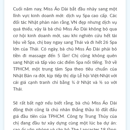
Cuối năm nay, Miss Áo Dài bắt đầu nhảy sang một
lĩnh vực kinh doanh mới: dịch vụ Spa cao cấp. Các
đối tác Nhật phàn nàn rằng, VN đẹp nhưng dịch vụ
quá thiếu, vậy là bà chủ Miss Áo Dài không bỏ qua
cơ hội kinh doanh mới, sau khi nghiên cứu hết tài
liệu về Spa, chị bay ngay sang Thái và đi hết 26 Spa
lớn của Thái. Có ngày, bà chủ Miss Áo Dài phải bỏ
tiền đi massage đến 5 lần! Chị cũng không quên
sang Nhật và tấp vào các điểm Spa nổi tiếng. Trở về
TPHCM, một trung tâm Spa theo tiêu chuẩn của
Nhật Bản ra đời, kịp tiếp thị dịp Lễ hội Việt-Nhật với
cái giá cạnh tranh chỉ bằng ¼ ở Nhật và ½ so với
Thái.
Sẽ rất bất ngờ nếu biết rằng, bà chủ Miss Áo Dài
đồng thời cũng là chủ nhân thắng thầu lô đất đấu
giá đầu tiên của TPHCM. Công ty Trung Thủy của
chị đang đầu tư xây dựng cùng một lúc ba dự án:
cao ốc văn phòng và căn hộ The Lancaster 18 tầng;