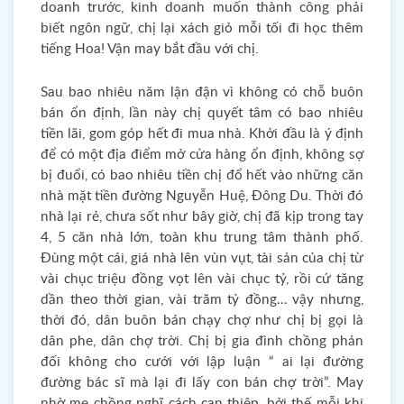
doanh trước, kinh doanh muốn thành công phải
biết ngôn ngữ, chị lại xách giỏ mỗi tối đi học thêm
tiếng Hoa! Vận may bắt đầu với chị.
Sau bao nhiêu năm lận đận vì không có chỗ buôn
bán ổn định, lần này chị quyết tâm có bao nhiêu
tiền lãi, gom góp hết đi mua nhà. Khởi đầu là ý định
để có một địa điểm mở cửa hàng ổn định, không sợ
bị đuổi, có bao nhiêu tiền chị đổ hết vào những căn
nhà mặt tiền đường Nguyễn Huệ, Đông Du. Thời đó
nhà lại rẻ, chưa sốt như bây giờ, chị đã kịp trong tay
4, 5 căn nhà lớn, toàn khu trung tâm thành phố.
Đùng một cái, giá nhà lên vùn vụt, tài sản của chị từ
vài chục triệu đồng vọt lên vài chục tỷ, rồi cứ tăng
dần theo thời gian, vài trăm tỷ đồng… vậy nhưng,
thời đó, dân buôn bán chạy chợ như chị bị gọi là
dân phe, dân chợ trời. Chị bị gia đình chồng phản
đối không cho cưới với lập luận “ ai lại đường
đường bác sĩ mà lại đi lấy con bán chợ trời”. May
nhờ mẹ chồng nghĩ cách can thiệp, bởi thế mỗi khi