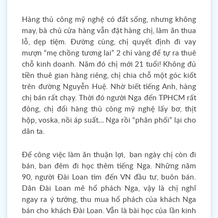
Hàng thủ công mỹ nghệ có đất sống, nhưng không
may, bà chủ cửa hàng vẫn đặt hàng chị, làm ăn thua
lỗ, dẹp tiệm. Đường cùng, chị quyết định đi vay
mượn “mẹ chồng tương lai” 2 chỉ vàng để tự ra thuê
chỗ kinh doanh. Năm đó chị mới 21 tuổi! Không đủ
tiền thuê gian hàng riêng, chị chia chỗ một góc kiốt
trên đường Nguyễn Huệ. Nhờ biết tiếng Anh, hàng
chị bán rất chạy. Thời đó người Nga đến TPHCM rất
đông, chị đổi hàng thủ công mỹ nghệ lấy bơ, thịt
hộp, voska, nồi áp suất… Nga rồi “phân phối” lại cho
dân ta.
Để công việc làm ăn thuận lợi, ban ngày chị còn đi
bán, ban đêm đi học thêm tiếng Nga. Những năm
90, người Đài Loan tìm đến VN đầu tư, buôn bán.
Dân Đài Loan mê hổ phách Nga, vậy là chị nghĩ
ngay ra ý tưởng, thu mua hổ phách của khách Nga
bán cho khách Đài Loan. Vẫn là bài học của lần kinh