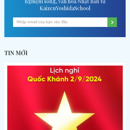
nghiệm sống, văn hóa Nhật Bản từ
KaizenYoshidaSchool
TIN MỚI