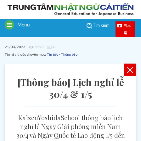
Menu
日本
Tìm kiếm
Toggle
語
navigation
21/03/2023
9290
0
Tin này thuộc chuyên mục:
Tin tức - Thông báo
[Thông báo] Lịch nghỉ lễ
30/4 & 1/5
KaizenYoshidaSchool thông báo lịch
nghỉ lễ Ngày Giải phóng miền Nam
30/4 và Ngày Quốc tế Lao động 1/5 đến