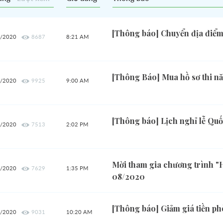
[Thông báo] Chuyển địa điểm
/2020
8687
8:21 AM
[Thông Báo] Mua hồ sơ thi n
/2020
9925
9:00 AM
[Thông báo] Lịch nghỉ lễ Qu
/2020
7513
2:02 PM
Mời tham gia chương trình "
/2020
7629
1:35 PM
08/2020
áng
Oha
[Thông báo] Giảm giá tiền ph
/2020
9031
10:20 AM