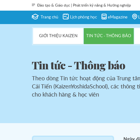
Đào tạo & Giáo dục | Phát triển kỹ năng & Hướng nghiệp
Trang chủ
Lịch phòng học
eMagazine
L
GIỚI THIỆU KAIZEN
TIN TỨC - THÔNG BÁO
Tin tức - Thông báo
Theo dòng Tin tức hoạt động của Trung tâ
Cải Tiến (KaizenYoshidaSchool), các thông t
cho khách hàng & học viên
Ngày đ