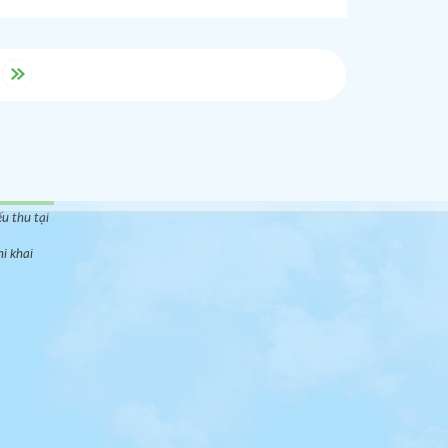
- HCM
ọc viên
o khác.
, công ty
m dưới
u thu tại
hi khai