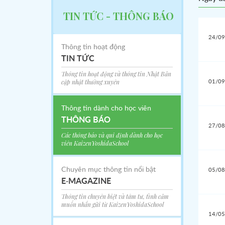
TIN TỨC - THÔNG BÁO
24/09
Thông tin hoạt động
TIN TỨC
Thông tin hoạt động và thông tin Nhật Bản
cập nhật thường xuyên
01/09
Thông tin dành cho học viên
THÔNG BÁO
27/08
Các thông báo và qui định dành cho học
viên KaizenYoshidaSchool
Chuyên mục thông tin nổi bật
05/08
Chào buổi s
E-MAGAZINE
Thông tin chuyên biệt và tâm tư, tình cảm
muốn nhắn gửi từ KaizenYoshidaSchool
14/05