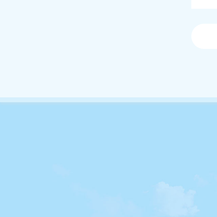
Trụ sở chính KaizenYoshidaSchool
Bản 
40/12 – 40/14 Ấp Bắc, P. Tân Bình, Thành
phố Hồ Chí Minh
Tel:
(028) 62 666 222
Fax:
(028) 62 886 383
Email:
contact@kaizen.vn
KẾT 