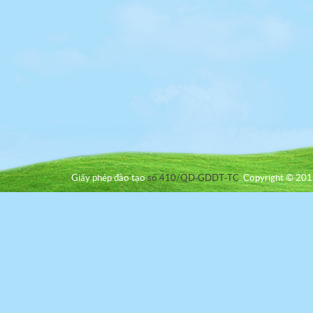
Giấy phép đào tạo
số 410/QD-GDDT-TC
. Copyright © 2013