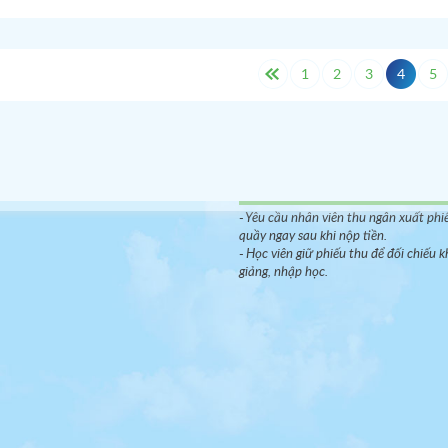
Tài khoản thanh toán
tin Esuhai - Kaizen
Tên tài khoản:
CTY TNHH E Su Hai
Số tài khoản:
30095678
1
2
3
4
5
Ngân hàng:
ACB, CN DONG SAI GON 
Lưu ý:
Ngoài tài khoản chỉ định trên, h
không chuyển vào bất kỳ tài khoản nà
NỐI
Nếu học viên chuyển sai thông tin trên
TNHH ESUHAI không chịu trách nhiệ
mọi hình thức.
Nộp tiền mặt
- Yêu cầu nhân viên thu ngân xuất phiế
quầy ngay sau khi nộp tiền.
- Học viên giữ phiếu thu để đối chiếu k
giảng, nhập học.